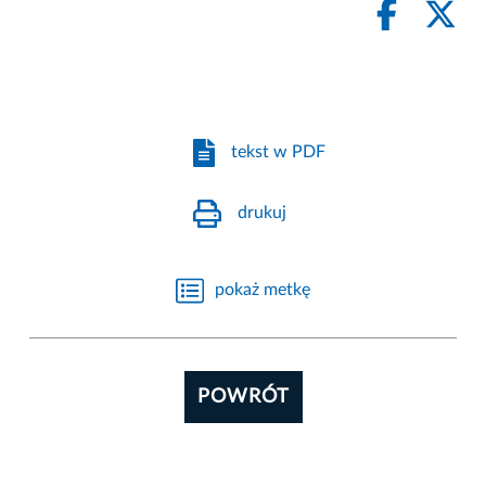
tekst w PDF
drukuj
pokaż metkę
POWRÓT