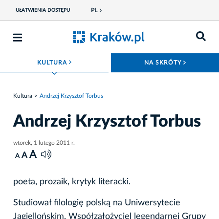
PL
UŁATWIENIA DOSTĘPU
ROZWIŃ MENU
ROZWIŃ
KULTURA
NA SKRÓTY
Kultura
Andrzej Krzysztof Torbus
Andrzej Krzysztof Torbus
wtorek, 1 lutego 2011 r.
A
A
A
poeta, prozaik, krytyk literacki.
Studiował filologię polską na Uniwersytecie
Jagiellońskim. Współzałożyciel legendarnej Grupy