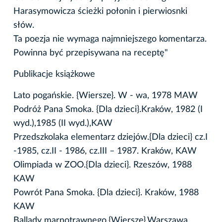
Harasymowicza ścieżki połonin i pierwiosnki
słów.
Ta poezja nie wymaga najmniejszego komentarza.
Powinna być przepisywana na receptę"
Publikacje książkowe
Lato pogańskie. {Wiersze}. W - wa, 1978 MAW
Podróż Pana Smoka. {Dla dzieci}.Kraków, 1982 (I
wyd.),1985 (II wyd.),KAW
Przedszkolaka elementarz dziejów.{Dla dzieci} cz.I
-1985, cz.II - 1986, cz.III – 1987. Kraków, KAW
Olimpiada w ZOO.{Dla dzieci}. Rzeszów, 1988
KAW
Powrót Pana Smoka. {Dla dzieci}. Kraków, 1988
KAW
Ballady marnotrawnego.{Wiersze}.Warszawa,