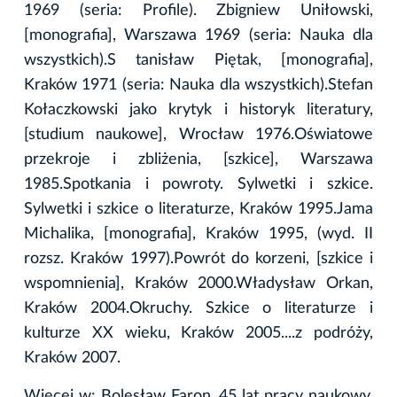
1969 (seria: Profile). Zbigniew Uniłowski,
[monografia], Warszawa 1969 (seria: Nauka dla
wszystkich).S tanisław Piętak, [monografia],
Kraków 1971 (seria: Nauka dla wszystkich).Stefan
Kołaczkowski jako krytyk i historyk literatury,
[studium naukowe], Wrocław 1976.Oświatowe
przekroje i zbliżenia, [szkice], Warszawa
1985.Spotkania i powroty. Sylwetki i szkice.
Sylwetki i szkice o literaturze, Kraków 1995.Jama
Michalika, [monografia], Kraków 1995, (wyd. II
rozsz. Kraków 1997).Powrót do korzeni, [szkice i
wspomnienia], Kraków 2000.Władysław Orkan,
Kraków 2004.Okruchy. Szkice o literaturze i
kulturze XX wieku, Kraków 2005....z podróży,
Kraków 2007.
Więcej w: Bolesław Faron, 45 lat pracy naukowy,