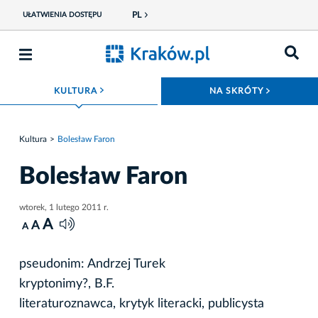
PL
UŁATWIENIA DOSTĘPU
ROZWIŃ MENU
ROZWIŃ
KULTURA
NA SKRÓTY
Kultura
Bolesław Faron
Bolesław Faron
wtorek, 1 lutego 2011 r.
A
A
A
pseudonim: Andrzej Turek
kryptonimy?, B.F.
literaturoznawca, krytyk literacki, publicysta