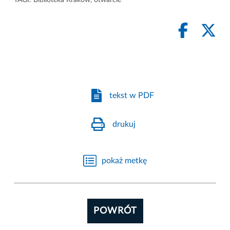
TAGI:
Biblioteka Kraków
,
otwarcie
tekst w PDF
drukuj
pokaż metkę
POWRÓT