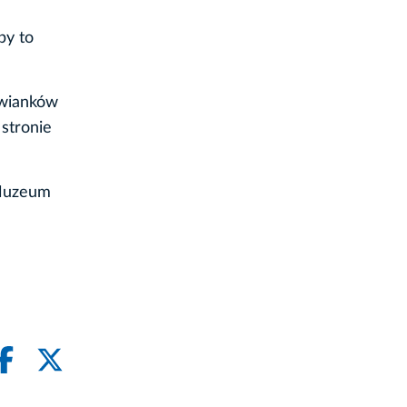
by to
 wianków
stronie
 Muzeum