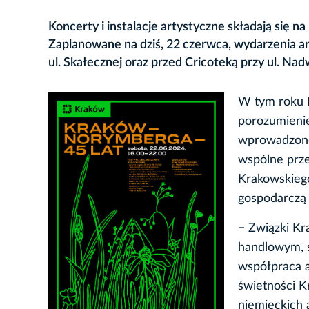
Koncerty i instalacje artystyczne składają się
Zaplanowane na dziś, 22 czerwca, wydarzenia 
ul. Skałecznej oraz przed Cricoteką przy ul. Nadw
W tym roku K
porozumienie
wprowadzone 
wspólne prz
Krakowskieg
gospodarczą 
− Związki Kr
handlowym, s
współpraca a
świetności K
niemieckich 