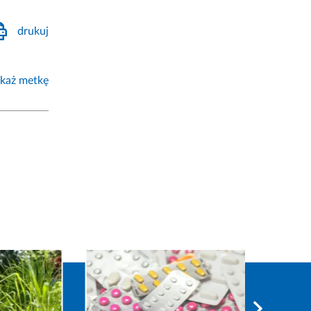
drukuj
każ metkę