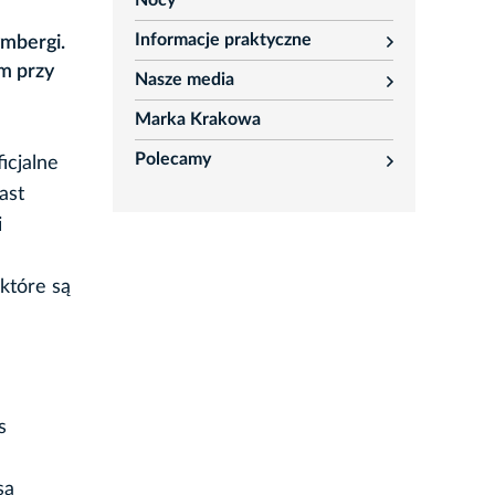
Nocy
Informacje praktyczne
ymbergi.
rozwiń
m przy
Nasze media
rozwiń
Marka Krakowa
Polecamy
icjalne
rozwiń
ast
i
które są
s
sa