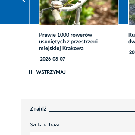
zecz
Prawie 1000 rowerów
Rusza 
ycznego
usuniętych z przestrzeni
dwóch 
miejskiej Krakowa
2026-0
2026-08-07
WSTRZYMAJ
Znajdź
Szukana fraza: