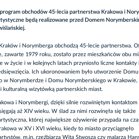
 na program obchodów 45-lecia partnerstwa Krakowa i Nor
artystyczne będą realizowane przed Domem Norymberski
iślańskiej.
raków i Norymberga obchodzą 45-lecie partnerstwa. Of
, zawarte 1979 roku, zostało przez mieszkańców obu mi
w życie i w kolejnych latach przyniosło liczne kontakty 
edsięwzięcia. Ich ukoronowaniem było utworzenie Domu
o w Norymberdze i Domu Norymberskiego w Krakowie, 
i kulturalną wizytówką partnerskich miast.
akowa i Norymbergi, dzięki silnie rozwiniętym kontaktom
ięgają aż XIV wieku. W ślad za nimi rozwinęła się także
rtystyczna, której największe ożywienie przypada na cza
rakowa w XV i XVI wieku, kiedy to miasto przyciągnęło
artystów, m.in. rzeźbiarza Wita Stwosza czy malarza Han