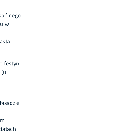
spólnego
łu w
asta
ę festyn
(ul.
fasadzie
em
ztatach