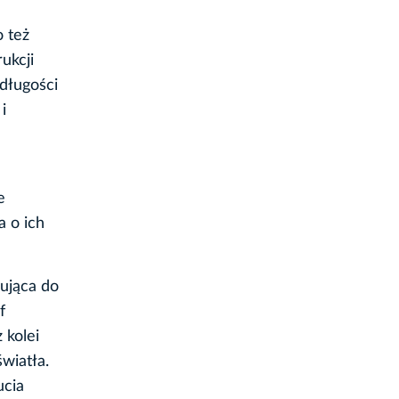
 też
ukcji
długości
i
e
a o ich
zująca do
f
 kolei
wiatła.
ucia