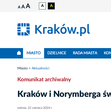
A
A
A
A
A
MIASTO
DZIELNICE
RADA MIASTA
KO
Miasto
Aktualności
Komunikat archiwalny
Kraków i Norymberga świ
sobota, 22 czerwca 2024 r.