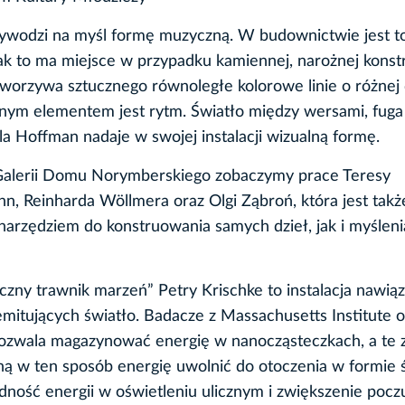
rzywodzi na myśl formę muzyczną. W budownictwie jest to
ak to ma miejsce w przypadku kamiennej, narożnej konstr
rzywa sztucznego równoległe kolorowe linie o różnej 
nym elementem jest rytm. Światło między wersami, fuga 
la Hoffman nadaje w swojej instalacji wizualną formę.
alerii Domu Norymberskiego zobaczymy prace Teresy
nn, Reinharda Wöllmera oraz Olgi Ząbroń, która jest takż
 narzędziem do konstruowania samych dzieł, jak i myśleni
czny trawnik marzeń” Petry Krischke to instalacja nawią
mitujących światło. Badacze z Massachusetts Institute o
pozwala magazynować energię w nanocząsteczkach, a te z
oną w ten sposób energię uwolnić do otoczenia w formie ś
dność energii w oświetleniu ulicznym i zwiększenie pocz