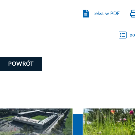
tekst w PDF
po
POWRÓT