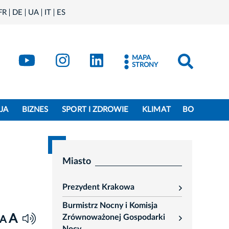
FR
DE
UA
IT
ES
book
Kraków - X
Kraków - YouTube
Kraków - Instagram
Kraków - LinkedIn
MAPA
STRONY
JA
BIZNES
SPORT I ZDROWIE
KLIMAT
BO
Miasto
Prezydent Krakowa
rozwiń
Burmistrz Nocny i Komisja
A
Zrównoważonej Gospodarki
A
rozwiń