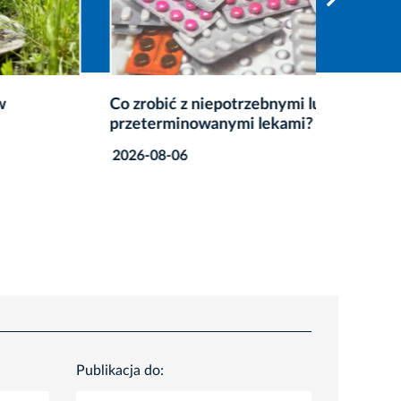
Co zrobić z niepotrzebnymi lub
Więcej 
przeterminowanymi lekami?
mKraków
nowa we
2026-08-06
2026-08
Publikacja do: