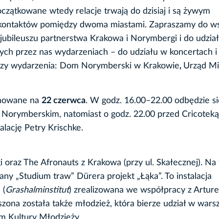
czątkowane wtedy relacje trwają do dzisiaj i są żywym
kontaktów pomiędzy dwoma miastami. Zapraszamy do w
jubileuszu partnerstwa Krakowa i Norymbergi i do udzia
ch przez nas wydarzeniach – do udziału w koncertach i
torzy wydarzenia: Dom Norymberski w Krakowie
,
Urząd Mi
anowane na
22 czerwca
. W godz. 16.00–22.00 odbędzie si
Norymberskim, natomiast o godz. 22.00 przed Cricoteką 
alację Petry Krischke.
 oraz The Afronauts z Krakowa (przy ul. Skałecznej). Na 
y „Studium traw” Dürera projekt „Łąka”. To instalacja
 (
Grashalminstitut
) zrealizowana we współpracy z Artur
ona została także młodzież, która bierze udział w wars
um Kultury Młodzieży