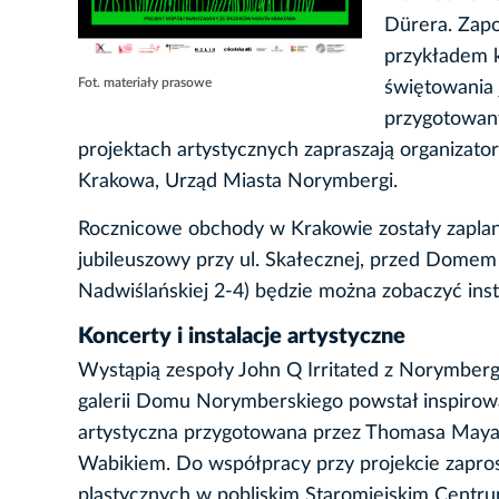
Dürera. Zapo
przykładem 
Fot. materiały prasowe
świętowania 
przygotowany
projektach artystycznych zapraszają organiza
Krakowa, Urząd Miasta Norymbergi.
Rocznicowe obchody w Krakowie zostały zapl
jubileuszowy przy ul. Skałecznej, przed Domem 
Nadwiślańskiej 2-4) będzie można zobaczyć inst
Koncerty i instalacje artystyczne
Wystąpią zespoły John Q Irritated z Norymbergi
galerii Domu Norymberskiego powstał inspirowan
artystyczna przygotowana przez Thomasa Maya
Wabikiem. Do współpracy przy projekcie zaprosz
plastycznych w pobliskim Staromiejskim Centr