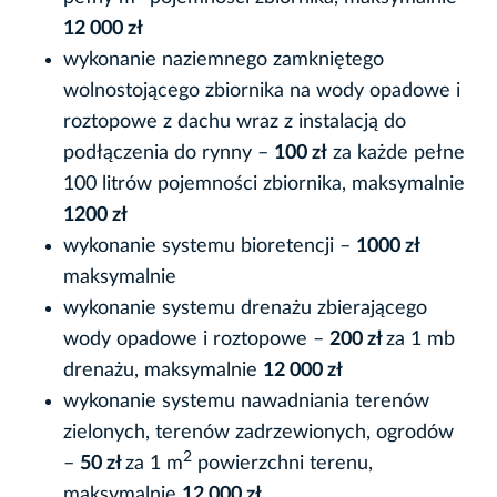
12 000 zł
wykonanie naziemnego zamkniętego
wolnostojącego zbiornika na wody opadowe i
roztopowe z dachu wraz z instalacją do
podłączenia do rynny –
100 zł
za każde pełne
100 litrów pojemności zbiornika, maksymalnie
1200 zł
wykonanie systemu bioretencji –
1000 zł
maksymalnie
wykonanie systemu drenażu zbierającego
wody opadowe i roztopowe –
200 zł
za 1 mb
drenażu, maksymalnie
12 000 zł
wykonanie systemu nawadniania terenów
zielonych, terenów zadrzewionych, ogrodów
2
–
50 zł
za 1 m
powierzchni terenu,
maksymalnie
12 000 zł