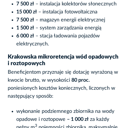
7 500 zł
– instalacja kolektorów słonecznych
15 000 zł
– instalacja fotowoltaiczna
7 500 zł
– magazyn energii elektrycznej
1 500 zł
– system zarządzania energią
6 000 zł
– stacja ładowania pojazdów
elektrycznych.
Krakowska mikroretencja wód opadowych
i roztopowych
Beneficjentom przyznaje się dotację wyrażoną w
kwocie brutto, w wysokości
80 proc.
poniesionych kosztów koniecznych, liczonych w
następujący sposób:
wykonanie podziemnego zbiornika na wody
opadowe i roztopowe
– 1 000 zł
za każdy
3
pełny m
pojemności zbiornika, maksymalnie