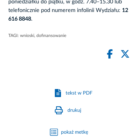
poniedziałku do piątku, w godz. 7.40–15.30 lub
telefonicznie pod numerem infolinii Wydziału:
12
616 8848
.
TAGI:
wnioski
,
dofinansowanie
tekst w PDF
drukuj
pokaż metkę