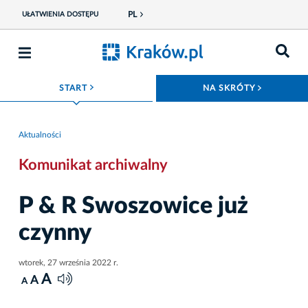
PL
UŁATWIENIA DOSTĘPU
ROZWIŃ MENU
ROZWIŃ
START
NA SKRÓTY
Aktualności
Komunikat archiwalny
P & R Swoszowice już
czynny
wtorek, 27 września 2022 r.
A
A
A