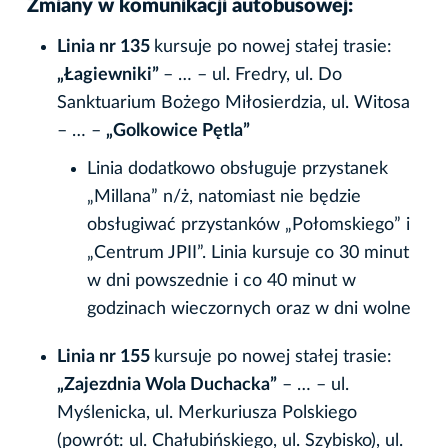
Zmiany w komunikacji autobusowej:
Linia nr 135
kursuje po nowej stałej trasie:
„Łagiewniki”
– … – ul. Fredry, ul. Do
Sanktuarium Bożego Miłosierdzia, ul. Witosa
– … –
„Golkowice Pętla”
Linia dodatkowo obsługuje przystanek
„Millana” n/ż, natomiast nie będzie
obsługiwać przystanków „Połomskiego” i
„Centrum JPII”. Linia kursuje co 30 minut
w dni powszednie i co 40 minut w
godzinach wieczornych oraz w dni wolne
Linia nr 155
kursuje po nowej stałej trasie:
„Zajezdnia Wola Duchacka”
– … – ul.
Myślenicka, ul. Merkuriusza Polskiego
(powrót: ul. Chałubińskiego, ul. Szybisko), ul.