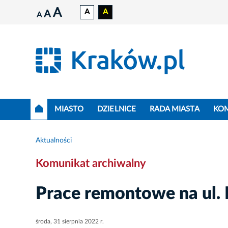
A
A
A
A
A
MIASTO
DZIELNICE
RADA MIASTA
KO
Aktualności
Komunikat archiwalny
Prace remontowe na ul.
środa, 31 sierpnia 2022 r.