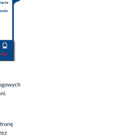
rogowych
ni.
stronę
zez