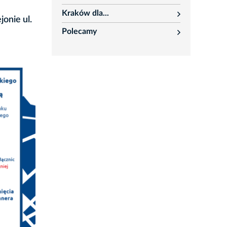
rozwiń
Kraków dla...
rozwiń
onie ul.
Polecamy
rozwiń