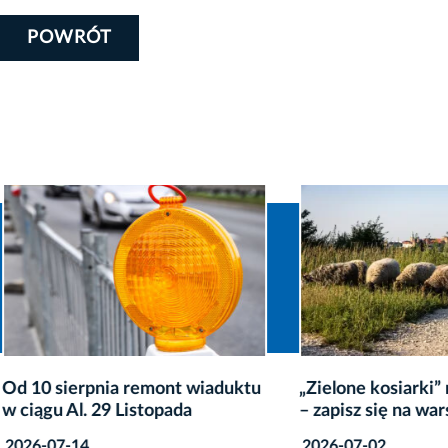
POWRÓT
sierpnia remont wiaduktu
„Zielone kosiarki” na Za
 Al. 29 Listopada
– zapisz się na warsztaty
7-14
2026-07-02