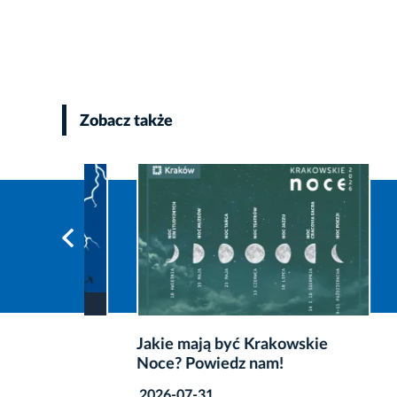
Zobacz także
enie
Jakie mają być Krakowskie
Od 10 
Noce? Powiedz nam!
w ciągu
2026-07-31
2026-0