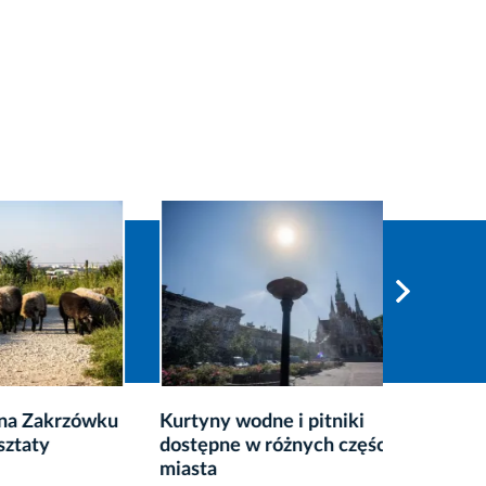
krzówku
Kurtyny wodne i pitniki
Co zrob
dostępne w różnych częściach
przete
miasta
2026-08