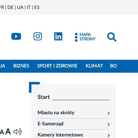
FR
DE
UA
IT
ES
book
Kraków - X
Kraków - YouTube
Kraków - Instagram
Kraków - LinkedIn
MAPA
STRONY
JA
BIZNES
SPORT I ZDROWIE
KLIMAT
BO
Start
Miasto na skróty
rozwiń
E-Samorząd
rozwiń
A
A
Kamery internetowe