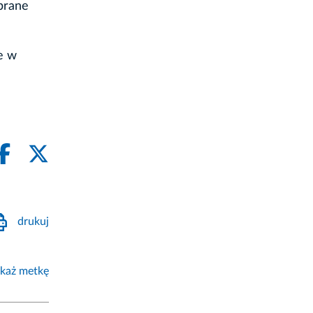
brane
e w
drukuj
każ metkę