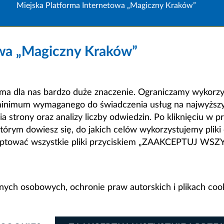
Miejska Platforma Internetowa „Magiczny Kraków”
owa „Magiczny Kraków”
a dla nas bardzo duże znaczenie. Ograniczamy wykorzyst
minimum wymaganego do świadczenia usług na najwyższym
strony oraz analizy liczby odwiedzin. Po kliknięciu w pr
m dowiesz się, do jakich celów wykorzystujemy pliki c
ceptować wszystkie pliki przyciskiem „ZAAKCEPTUJ WS
anych osobowych, ochronie praw autorskich i plikach coo