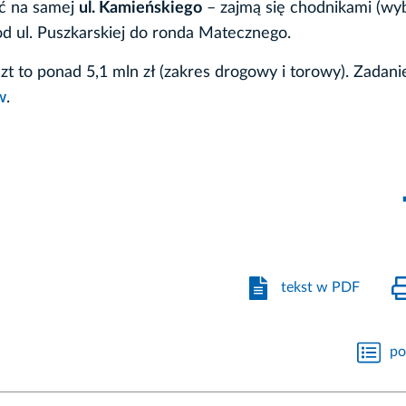
ć na samej
ul. Kamieńskiego
– zajmą się chodnikami (wy
od ul. Puszkarskiej do ronda Matecznego.
zt to ponad 5,1 mln zł (zakres drogowy i torowy). Zadani
w
.
tekst w PDF
po