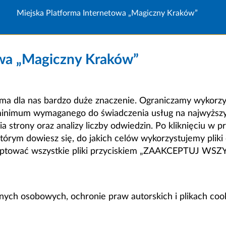
Miejska Platforma Internetowa „Magiczny Kraków”
owa „Magiczny Kraków”
a dla nas bardzo duże znaczenie. Ograniczamy wykorzyst
minimum wymaganego do świadczenia usług na najwyższym
strony oraz analizy liczby odwiedzin. Po kliknięciu w pr
m dowiesz się, do jakich celów wykorzystujemy pliki c
ceptować wszystkie pliki przyciskiem „ZAAKCEPTUJ WS
anych osobowych, ochronie praw autorskich i plikach coo