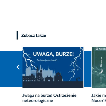
Zobacz także
enie
Jakie mają być Krakowskie
Od 10 
Noce? Powiedz nam!
w ciągu