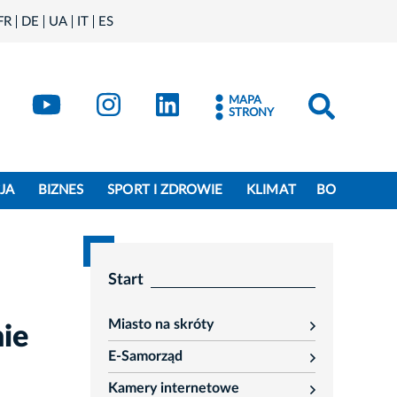
FR
DE
UA
IT
ES
book
Kraków - X
Kraków - YouTube
Kraków - Instagram
Kraków - LinkedIn
MAPA
STRONY
JA
BIZNES
SPORT I ZDROWIE
KLIMAT
BO
Start
Miasto na skróty
nie
rozwiń
E-Samorząd
rozwiń
Kamery internetowe