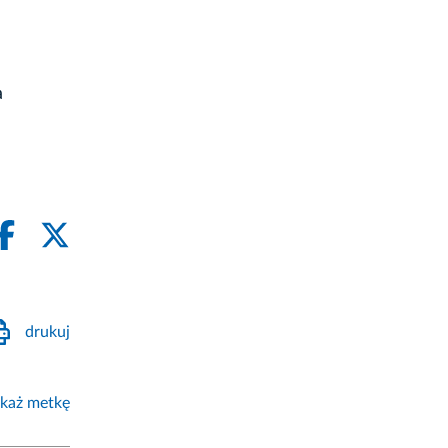
a
drukuj
każ metkę