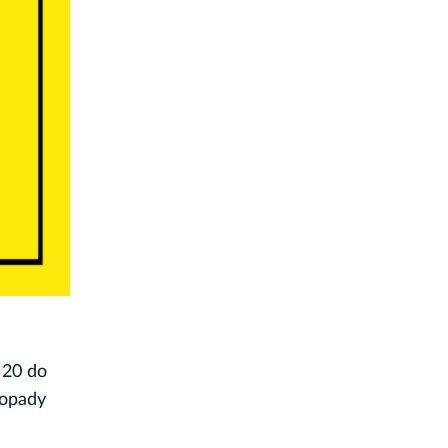
 20 do
 opady