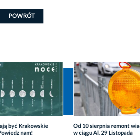
POWRÓT
sierpnia remont wiaduktu
„Zielone kosiarki” na Za
 Al. 29 Listopada
– zapisz się na warsztaty