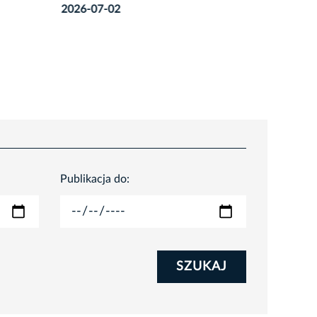
miasta
2026-08
2026-06-18
Publikacja do:
SZUKAJ