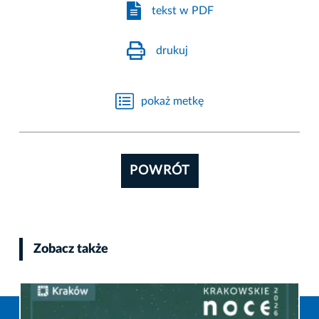
tekst w PDF
drukuj
pokaż metkę
POWRÓT
Zobacz także