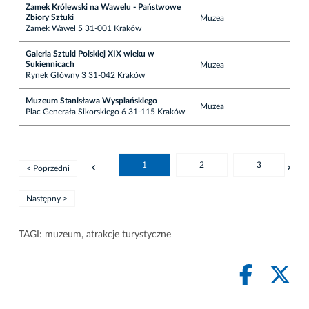
Zamek Królewski na Wawelu - Państwowe
Zbiory Sztuki
Muzea
Zamek Wawel 5 31-001 Kraków
Galeria Sztuki Polskiej XIX wieku w
Sukiennicach
Muzea
Rynek Główny 3 31-042 Kraków
Muzeum Stanisława Wyspiańskiego
Muzea
Plac Generała Sikorskiego 6 31-115 Kraków
1
2
3
< Poprzedni
Następny >
TAGI:
muzeum
,
atrakcje turystyczne