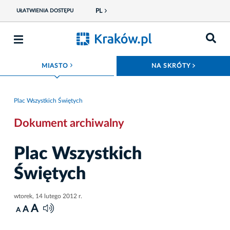
PL
UŁATWIENIA DOSTĘPU
ROZWIŃ MENU
ROZWIŃ
MIASTO
NA SKRÓTY
Plac Wszystkich Świętych
Dokument archiwalny
Plac Wszystkich
Świętych
wtorek, 14 lutego 2012 r.
A
A
A