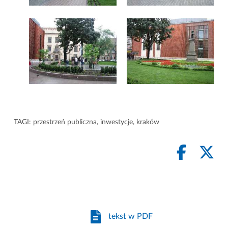
TAGI:
przestrzeń publiczna
,
inwestycje
,
kraków
tekst w PDF