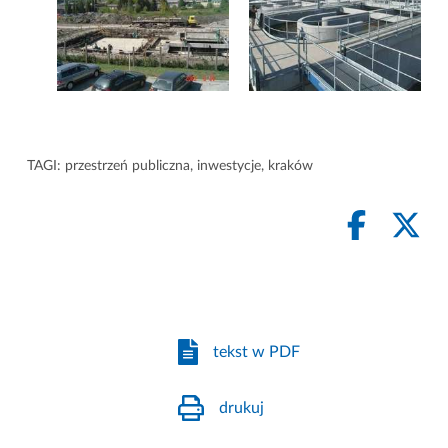
TAGI:
przestrzeń publiczna
,
inwestycje
,
kraków
tekst w PDF
drukuj