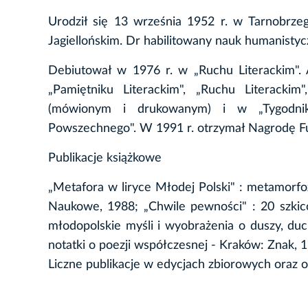
Urodził się 13 września 1952 r. w Tarnobrzegu
Jagiellońskim. Dr habilitowany nauk humanistyczn
Debiutował w 1976 r. w „Ruchu Literackim". Art
„Pamiętniku Literackim", „Ruchu Literackim
(mówionym i drukowanym) i w „Tygodniku 
Powszechnego". W 1991 r. otrzymał Nagrodę Fun
Publikacje książkowe
„Metafora w liryce Młodej Polski" : metamor
Naukowe, 1988; „Chwile pewności" : 20 szkicó
młodopolskie myśli i wyobrażenia o duszy, duch
notatki o poezji współczesnej - Kraków: Znak, 
Liczne publikacje w edycjach zbiorowych oraz 