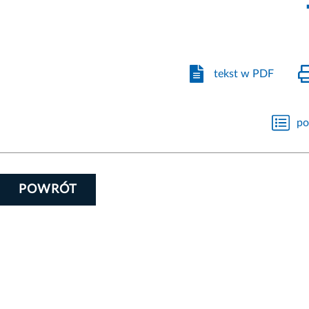
tekst w PDF
po
POWRÓT