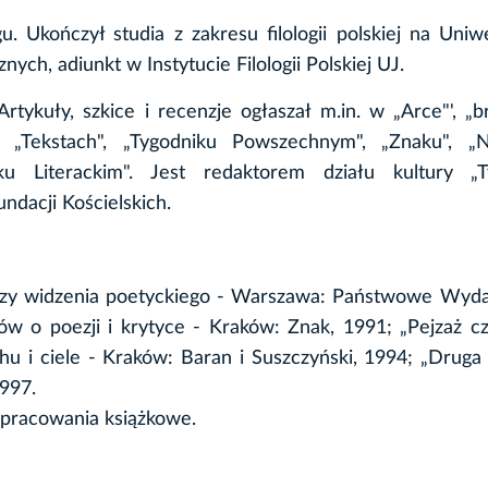
. Ukończył studia z zakresu filologii polskiej na Uniw
ych, adiunkt w Instytucie Filologii Polskiej UJ.
ykuły, szkice i recenzje ogłaszał m.in. w „Arce"', „br
", „Tekstach", „Tygodniku Powszechnym", „Znaku", „N
Literackim". Jest redaktorem działu kultury „T
dacji Kościelskich.
fozy widzenia poetyckiego - Warszawa: Państwowe Wyd
w o poezji i krytyce - Kraków: Znak, 1991; „Pejzaż c
u i ciele - Kraków: Baran i Suszczyński, 1994; „Druga 
1997.
opracowania książkowe.