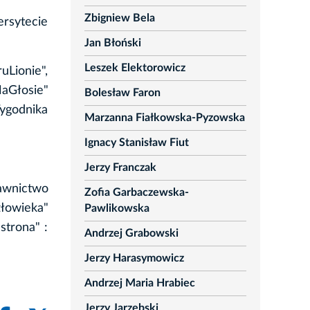
Zbigniew Bela
ersytecie
Jan Błoński
Leszek Elektorowicz
uLionie",
aGłosie"
Bolesław Faron
ygodnika
Marzanna Fiałkowska-Pyzowska
Ignacy Stanisław Fiut
Jerzy Franczak
awnictwo
Zofia Garbaczewska-
złowieka"
Pawlikowska
strona" :
Andrzej Grabowski
Jerzy Harasymowicz
Andrzej Maria Hrabiec
Jerzy Jarzębski