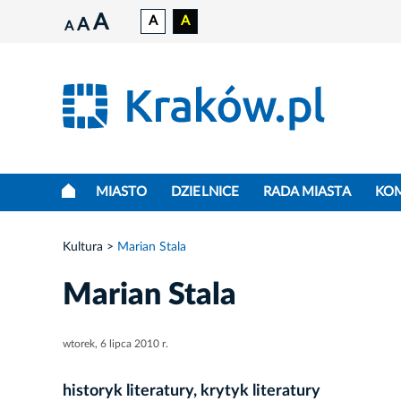
A
A
A
A
A
MIASTO
DZIELNICE
RADA MIASTA
KO
Kultura
Marian Stala
Marian Stala
wtorek, 6 lipca 2010 r.
historyk literatury, krytyk literatury