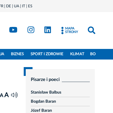
FR
DE
UA
IT
ES
book
Kraków - X
Kraków - YouTube
Kraków - Instagram
Kraków - LinkedIn
MAPA
STRONY
JA
BIZNES
SPORT I ZDROWIE
KLIMAT
BO
Pisarze i poeci
Stanisław Balbus
A
A
Bogdan Baran
Józef Baran