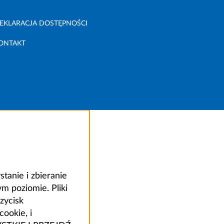
EKLARACJA DOSTĘPNOŚCI
ONTAKT
anie i zbieranie
 poziomie. Pliki
zycisk
ookie, i