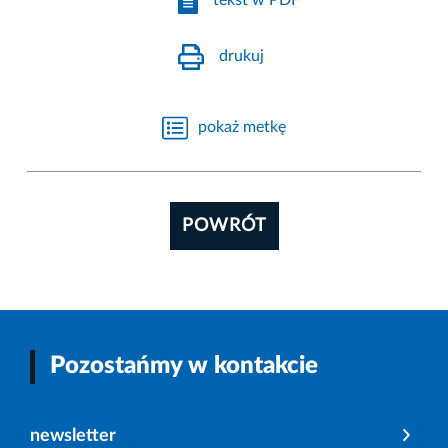
tekst w PDF
drukuj
pokaż metkę
POWRÓT
Pozostańmy w kontakcie
newsletter