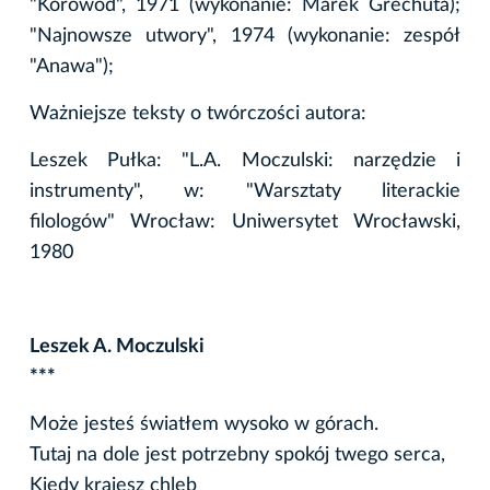
"Korowód", 1971 (wykonanie: Marek Grechuta);
"Najnowsze utwory", 1974 (wykonanie: zespół
"Anawa");
Ważniejsze teksty o twórczości autora:
Leszek Pułka: "L.A. Moczulski: narzędzie i
instrumenty", w: "Warsztaty literackie
filologów" Wrocław: Uniwersytet Wrocławski,
1980
Leszek A. Moczulski
***
Może jesteś światłem wysoko w górach.
Tutaj na dole jest potrzebny spokój twego serca,
Kiedy krajesz chleb