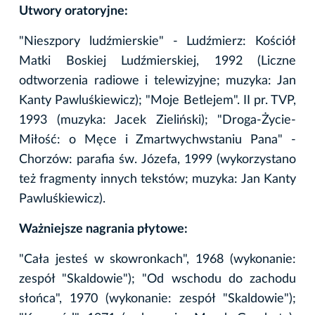
Utwory oratoryjne:
"Nieszpory ludźmierskie" - Ludźmierz: Kościół
Matki Boskiej Ludźmierskiej, 1992 (Liczne
odtworzenia radiowe i telewizyjne; muzyka: Jan
Kanty Pawluśkiewicz); "Moje Betlejem". II pr. TVP,
1993 (muzyka: Jacek Zieliński); "Droga-Życie-
Miłość: o Męce i Zmartwychwstaniu Pana" -
Chorzów: parafia św. Józefa, 1999 (wykorzystano
też fragmenty innych tekstów; muzyka: Jan Kanty
Pawluśkiewicz).
Ważniejsze nagrania płytowe:
"Cała jesteś w skowronkach", 1968 (wykonanie:
zespół "Skaldowie"); "Od wschodu do zachodu
słońca", 1970 (wykonanie: zespół "Skaldowie");