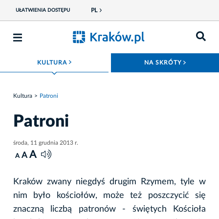
PL
UŁATWIENIA DOSTĘPU
ROZWIŃ MENU
ROZWIŃ
KULTURA
NA SKRÓTY
Kultura
Patroni
Patroni
środa, 11 grudnia 2013 r.
A
A
A
Kraków zwany niegdyś drugim Rzymem, tyle w
nim było kościołów, może też poszczycić się
znaczną liczbą patronów - świętych Kościoła