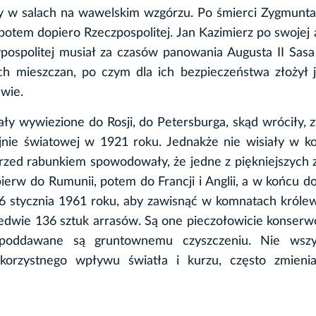
ły w salach na wawelskim wzgórzu. Po śmierci Zygmunt
a potem dopiero Rzeczpospolitej. Jan Kazimierz po swojej 
ypospolitej musiał za czasów panowania Augusta II Sas
ch mieszczan, po czym dla ich bezpieczeństwa złożył 
wie.
ały wywiezione do Rosji, do Petersburga, skąd wróciły,
ojnie światowej w 1921 roku. Jednakże nie wisiały w 
przed rabunkiem spowodowały, że jedne z piękniejszych
ierw do Rumunii, potem do Francji i Anglii, a w końcu d
16 stycznia 1961 roku, aby zawisnąć w komnatach króle
edwie 136 sztuk arrasów. Są one pieczołowicie konser
poddawane są gruntownemu czyszczeniu. Nie wszy
korzystnego wpływu światła i kurzu, często zmienia