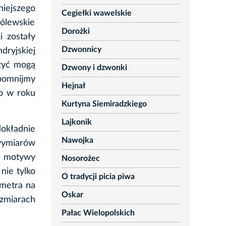
iejszego
Cegiełki wawelskie
rólewskie
Dorożki
 zostały
Dzwonnicy
ryjskiej
czyć mogą
Dzwony i dzwonki
ypomnijmy
Hejnał
ło w roku
Kurtyna Siemiradzkiego
Lajkonik
okładnie
Nawojka
wymiarów
z motywy
Nosorożec
nie tylko
O tradycji picia piwa
imetra na
Oskar
ozmiarach
Pałac Wielopolskich