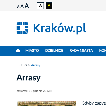
A
A
A
A
A
MIASTO
DZIELNICE
RADA MIASTA
KO
Kultura
Arrasy
Arrasy
czwartek, 12 grudnia 2013 r.
Gdyby zapyta