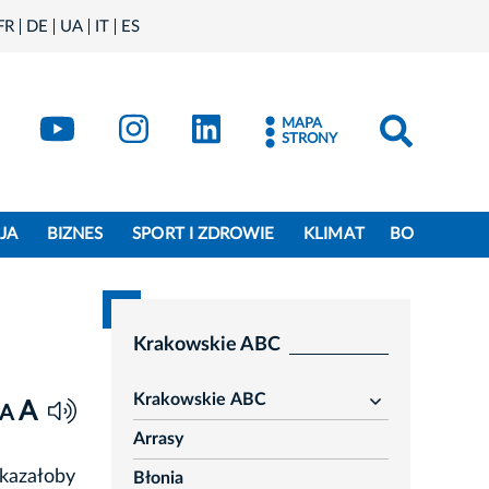
FR
DE
UA
IT
ES
book
Kraków - X
Kraków - YouTube
Kraków - Instagram
Kraków - LinkedIn
MAPA
STRONY
JA
BIZNES
SPORT I ZDROWIE
KLIMAT
BO
Krakowskie ABC
Krakowskie ABC
A
rozwiń
A
Arrasy
okazałoby
Błonia