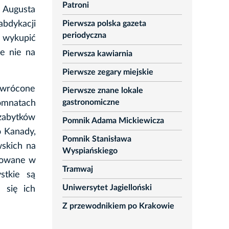
Patroni
a Augusta
Pierwsza polska gazeta
abdykacji
periodyczna
a wykupić
je nie na
Pierwsza kawiarnia
Pierwsze zegary miejskie
 zwrócone
Pierwsze znane lokale
gastronomiczne
komnatach
 zabytków
Pomnik Adama Mickiewicza
o Kanady,
Pomnik Stanisława
wskich na
Wyspiańskiego
wowane w
Tramwaj
stkie są
Uniwersytet Jagielloński
 się ich
Z przewodnikiem po Krakowie