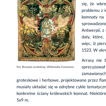
się, że wbr
problemu z i
komnaty na 
sprowadzone
Antwerpii, z
daty, które,
więc, iż pie
1523. W okres
Arrasy nie 
sprecyzował
Fot. Brussels workshop, Wikimedia Commons
zamawianych
groteskowe i herbowe, projektowane przez flam
musiały układać się w odrębne cykle tematyczne
konkretne ściany królewskich komnat. Niektóre 
5x9 m.