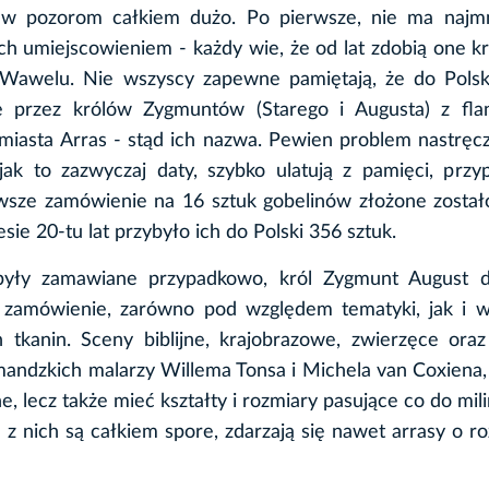
ew pozorom całkiem dużo. Po pierwsze, nie ma najmn
ch umiejscowieniem - każdy wie, że od lat zdobią one k
Wawelu. Nie wszyscy zapewne pamiętają, że do Polski
 przez królów Zygmuntów (Starego i Augusta) z fland
 miasta Arras - stąd ich nazwa. Pewien problem nastrę
 jak to zazwyczaj daty, szybko ulatują z pamięci, prz
rwsze zamówienie na 16 sztuk gobelinów złożone zosta
ie 20-tu lat przybyło ich do Polski 356 sztuk.
były zamawiane przypadkowo, król Zygmunt August d
 zamówienie, zarówno pod względem tematyki, jak i 
 tkanin. Sceny biblijne, krajobrazowe, zwierzęce ora
andzkich malarzy Willema Tonsa i Michela van Coxiena, 
, lecz także mieć kształty i rozmiary pasujące co do mil
z nich są całkiem spore, zdarzają się nawet arrasy o r