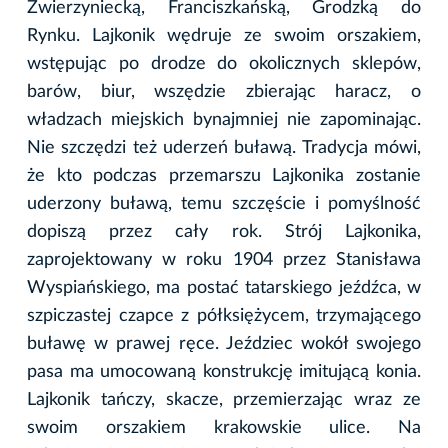
Zwierzyniecką, Franciszkańską, Grodzką do
Rynku. Lajkonik wędruje ze swoim orszakiem,
wstępując po drodze do okolicznych sklepów,
barów, biur, wszędzie zbierając haracz, o
władzach miejskich bynajmniej nie zapominając.
Nie szczędzi też uderzeń buławą. Tradycja mówi,
że kto podczas przemarszu Lajkonika zostanie
uderzony buławą, temu szczęście i pomyślność
dopiszą przez cały rok. Strój Lajkonika,
zaprojektowany w roku 1904 przez Stanisława
Wyspiańskiego, ma postać tatarskiego jeźdźca, w
szpiczastej czapce z półksiężycem, trzymającego
buławę w prawej ręce. Jeździec wokół swojego
pasa ma umocowaną konstrukcję imitującą konia.
Lajkonik tańczy, skacze, przemierzając wraz ze
swoim orszakiem krakowskie ulice. Na