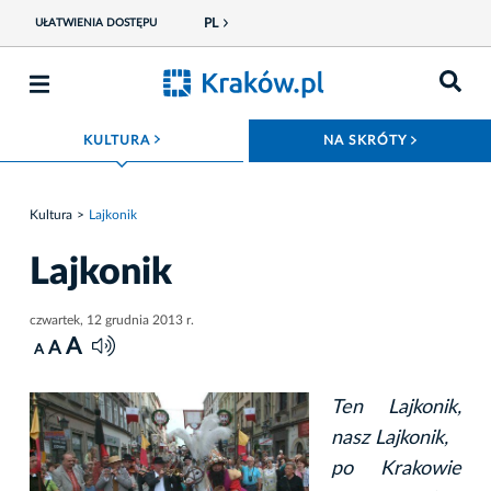
PL
UŁATWIENIA DOSTĘPU
ROZWIŃ MENU
ROZWIŃ
KULTURA
NA SKRÓTY
Kultura
Lajkonik
Lajkonik
czwartek, 12 grudnia 2013 r.
A
A
A
Ten Lajkonik,
nasz Lajkonik,
po Krakowie