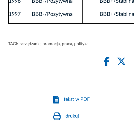
1998
BBB-/Pozytywna
BBB+/Stabiln
1997
BBB-/Pozytywna
BBB+/Stabiln
TAGI:
zarządzanie
,
promocja
,
praca
,
polityka
tekst w PDF
drukuj