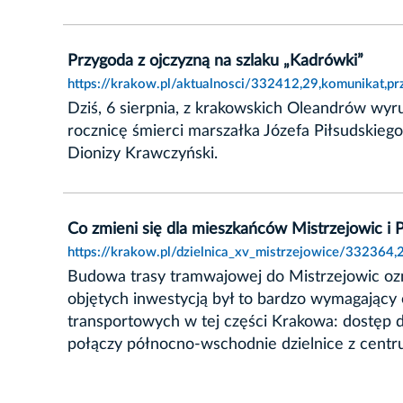
Przygoda z ojczyzną na szlaku „Kadrówki”
https://krakow.pl/aktualnosci/332412,29,komunikat,p
Dziś, 6 sierpnia, z krakowskich Oleandrów wyr
rocznicę śmierci marszałka Józefa Piłsudskieg
Dionizy Krawczyński.
Co zmieni się dla mieszkańców Mistrzejowic i
https://krakow.pl/dzielnica_xv_mistrzejowice/332364
Budowa trasy tramwajowej do Mistrzejowic ozn
objętych inwestycją był to bardzo wymagający 
transportowych w tej części Krakowa: dostęp 
połączy północno-wschodnie dzielnice z centr