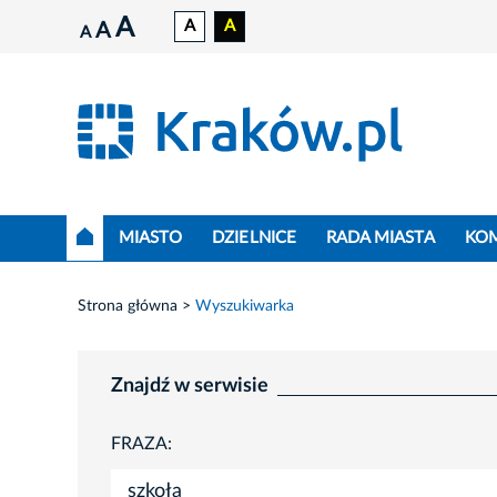
A
A
A
A
A
MIASTO
DZIELNICE
RADA MIASTA
KO
Strona główna
Wyszukiwarka
Znajdź w serwisie
FRAZA: