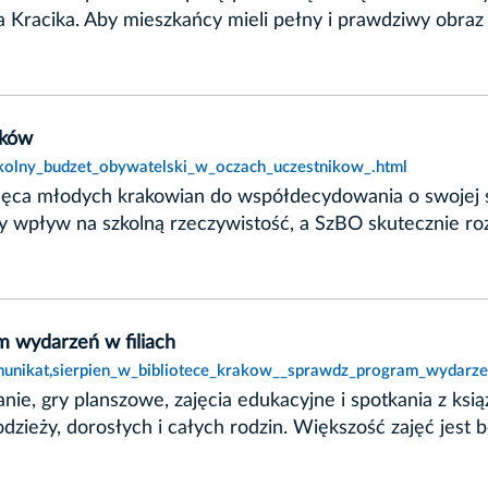
Kracika. Aby mieszkańcy mieli pełny i prawdziwy obraz s
ików
zkolny_budzet_obywatelski_w_oczach_uczestnikow_.html
chęca młodych krakowian do współdecydowania o swojej 
y wpływ na szkolną rzeczywistość, a SzBO skutecznie ro
m wydarzeń w filiach
unikat,sierpien_w_bibliotece_krakow__sprawdz_program_wydarzen
tanie, gry planszowe, zajęcia edukacyjne i spotkania z k
dzieży, dorosłych i całych rodzin. Większość zajęć jest 