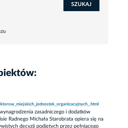
SZUKAJ
azu
biektów:
ktorow_miejskich_jednostek_organizacyjnych_.html
wynagrodzenia zasadniczego i dodatków
isie Radnego Michała Starobrata opiera się na
ywistych decyzji podjętych przez pełniącego