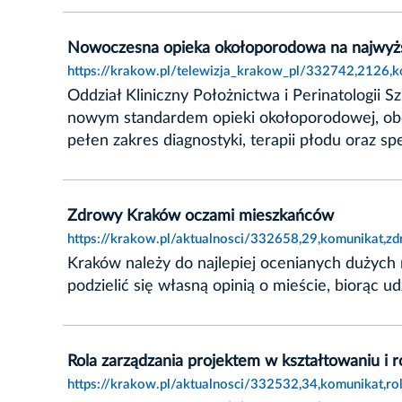
Nowoczesna opieka okołoporodowa na najwyż
https://krakow.pl/telewizja_krakow_pl/332742,2126
Oddział Kliniczny Położnictwa i Perinatologii 
nowym standardem opieki okołoporodowej, obow
pełen zakres diagnostyki, terapii płodu oraz sp
Zdrowy Kraków oczami mieszkańców
https://krakow.pl/aktualnosci/332658,29,komunikat,
Kraków należy do najlepiej ocenianych dużych
podzielić się własną opinią o mieście, biorąc u
Rola zarządzania projektem w kształtowaniu i 
https://krakow.pl/aktualnosci/332532,34,komunikat,ro