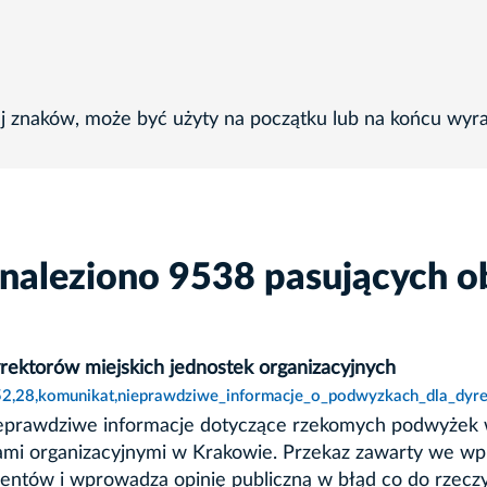
ej znaków, może być użyty na początku lub na końcu wyr
znaleziono 9538 pasujących o
ektorów miejskich jednostek organizacyjnych
52,28,komunikat,nieprawdziwe_informacje_o_podwyzkach_dla_dyre
ieprawdziwe informacje dotyczące rzekomych podwyżek 
kami organizacyjnymi w Krakowie. Przekaz zawarty we wp
umentów i wprowadza opinię publiczną w błąd co do rzecz