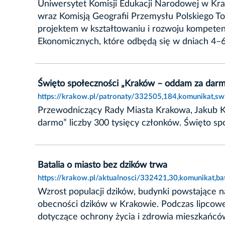
Uniwersytet Komisji Edukacji Narodowej w Krak
wraz Komisją Geografii Przemysłu Polskiego T
projektem w kształtowaniu i rozwoju kompetenc
Ekonomicznych, które odbędą się w dniach 4–
Święto społeczności „Kraków – oddam za dar
https://krakow.pl/patronaty/332505,184,komunikat,s
Przewodniczący Rady Miasta Krakowa, Jakub Ko
darmo” liczby 300 tysięcy członków. Święto spo
Batalia o miasto bez dzików trwa
https://krakow.pl/aktualnosci/332421,30,komunikat,ba
Wzrost populacji dzików, budynki powstające n
obecności dzików w Krakowie. Podczas lipcowej 
dotyczące ochrony życia i zdrowia mieszkańcó