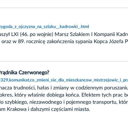
rzygoda_z_ojczyzna_na_szlaku__kadrowki_.html
uszył LXI (46. po wojnie) Marsz Szlakiem I Kompanii Ka
o oraz w 89. rocznicę zakończenia sypania Kopca Józefa
 Prądnika Czerwonego?
,2329,komunikat,co_zmieni_sie_dla_mieszkancow_mistrzejowic_i_p
acza trudności, hałas i zmiany w codziennym poruszaniu
okres, który właśnie dobiega końca. Efektem tych prac b
do szybkiego, niezawodnego i pojemnego transportu, któ
um Krakowa i dalszymi częściami miasta.