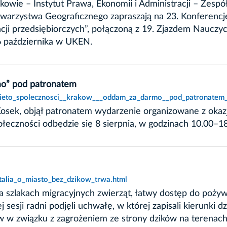
owie – Instytut Prawa, Ekonomii i Administracji – Zespó
owarzystwa Geograficznego zapraszają na 23. Konferenc
ji przedsiębiorczych”, połączoną z 19. Zjazdem Nauczyci
6 października w UKEN.
mo” pod patronatem
wieto_spolecznosci__krakow___oddam_za_darmo__pod_patronatem_
sek, objął patronatem wydarzenie organizowane z okazj
łeczności odbędzie się 8 sierpnia, w godzinach 10.00–18
talia_o_miasto_bez_dzikow_trwa.html
a szlakach migracyjnych zwierząt, łatwy dostęp do poży
sesji radni podjęli uchwałę, w której zapisali kierunki 
w w związku z zagrożeniem ze strony dzików na terena