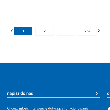
1
2
...
954
napisz do nas
d
Chcesz zgłosić interwencję dotyczącą funkcjonowania