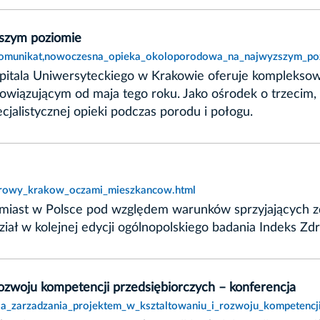
szym poziomie
,komunikat,nowoczesna_opieka_okoloporodowa_na_najwyzszym_po
Szpitala Uniwersyteckiego w Krakowie oferuje kompleksow
iązującym od maja tego roku. Jako ośrodek o trzecim, 
ecjalistycznej opieki podczas porodu i połogu.
zdrowy_krakow_oczami_mieszkancow.html
 miast w Polsce pod względem warunków sprzyjających zd
dział w kolejnej edycji ogólnopolskiego badania Indeks Z
rozwoju kompetencji przedsiębiorczych – konferencja
la_zarzadzania_projektem_w_ksztaltowaniu_i_rozwoju_kompetencji