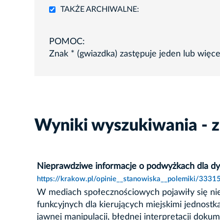
TAKŻE ARCHIWALNE:
POMOC:
Znak * (gwiazdka) zastępuje jeden lub więc
Wyniki wyszukiwania - 
Nieprawdziwe informacje o podwyżkach dla dyr
https://krakow.pl/opinie__stanowiska__polemiki/3331
W mediach społecznościowych pojawiły się n
funkcyjnych dla kierujących miejskimi jednost
jawnej manipulacji, błędnej interpretacji dok