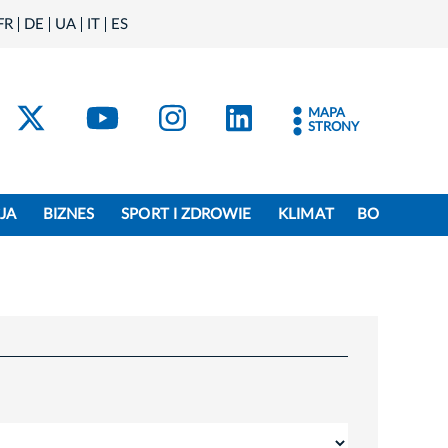
FR
DE
UA
IT
ES
acebook
Kraków - X
Kraków - YouTube
Kraków - Instagram
Kraków - Linke
MAPA
STRONY
JA
BIZNES
SPORT I ZDROWIE
KLIMAT
BO