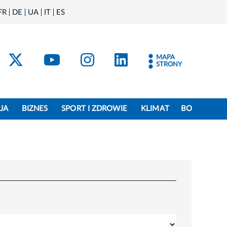
FR
DE
UA
IT
ES
acebook
Kraków - X
Kraków - YouTube
Kraków - Instagram
Kraków - Linke
MAPA
STRONY
JA
BIZNES
SPORT I ZDROWIE
KLIMAT
BO