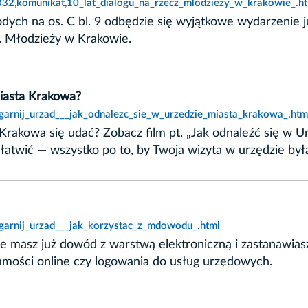
2332,komunikat,10_lat_dialogu_na_rzecz_mlodziezy_w_krakowie_.h
odych na os. C bl. 9 odbędzie się wyjątkowe wydarzenie
s. Młodzieży w Krakowie.
Miasta Krakowa?
ogarnij_urzad___jak_odnalezc_sie_w_urzedzie_miasta_krakowa_.htm
rakowa się udać? Zobacz film pt. „Jak odnaleźć się w Ur
łatwić — wszystko po to, by Twoja wizyta w urzędzie była
ogarnij_urzad___jak_korzystac_z_mdowodu_.html
 masz już dowód z warstwą elektroniczną i zastanawiasz 
mości online czy logowania do usług urzędowych.