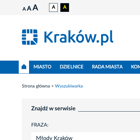
A
A
A
A
A
MIASTO
DZIELNICE
RADA MIASTA
KO
Strona główna
Wyszukiwarka
Znajdź w serwisie
FRAZA: