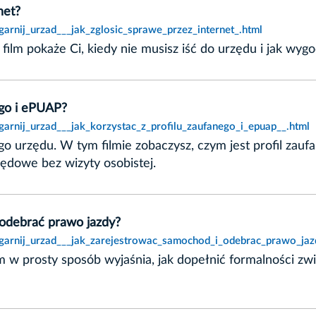
net?
arnij_urzad___jak_zglosic_sprawe_przez_internet_.html
film pokaże Ci, kiedy nie musisz iść do urzędu i jak wygo
ego i ePUAP?
garnij_urzad___jak_korzystac_z_profilu_zaufanego_i_epuap__.html
o urzędu. W tym filmie zobaczysz, czym jest profil zaufan
zędowe bez wizyty osobistej.
 odebrać prawo jazdy?
ogarnij_urzad___jak_zarejestrowac_samochod_i_odebrac_prawo_jaz
lm w prosty sposób wyjaśnia, jak dopełnić formalności zw