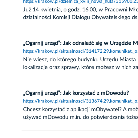
https://krakow.pl/dzielnica_xviii_nowa_huta/315900,
Już 14 kwietnia, o godz. 16.00, w Pracowni Mł
działalności Komisji Dialogu Obywatelskiego d
„Ogarnij urząd”: Jak odnaleźć się w Urzędzie 
https://krakow.pl/aktualnosci/314172,29,komunikat,_
Nie wiesz, do którego budynku Urzędu Miasta K
lokalizacje oraz sprawy, które możesz w nich za
„Ogarnij urząd”: Jak korzystać z mDowodu?
https://krakow.pl/aktualnosci/313674,29,komunikat,_
Chcesz korzystać z aplikacji mObywatel? A może
używać mDowodu m.in. do potwierdzania tożsa