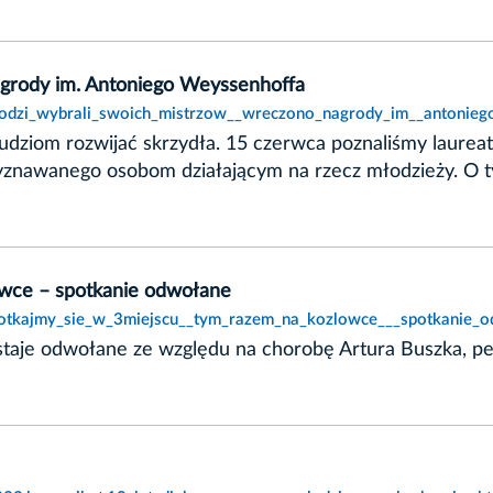
grody im. Antoniego Weyssenhoffa
mlodzi_wybrali_swoich_mistrzow__wreczono_nagrody_im__antonieg
 ludziom rozwijać skrzydła. 15 czerwca poznaliśmy laure
nawanego osobom działającym na rzecz młodzieży. O tym
ówce – spotkanie odwołane
spotkajmy_sie_w_3miejscu__tym_razem_na_kozlowce___spotkanie_o
ostaje odwołane ze względu na chorobę Artura Buszka, 