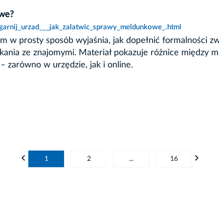
owe?
ogarnij_urzad___jak_zalatwic_sprawy_meldunkowe_.html
Film w prosty sposób wyjaśnia, jak dopełnić formalności
ania ze znajomymi. Materiał pokazuje różnice między 
 zarówno w urzędzie, jak i online.
1
2
...
16