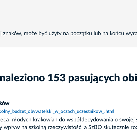
ej znaków, może być użyty na początku lub na końcu wyr
naleziono 153 pasujących ob
ików
zkolny_budzet_obywatelski_w_oczach_uczestnikow_.html
chęca młodych krakowian do współdecydowania o swojej 
y wpływ na szkolną rzeczywistość, a SzBO skutecznie ro