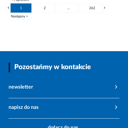
1
2
...
262
Następny >
Pozostańmy w kontakcie
newsletter
napisz do nas
dołącz do nas