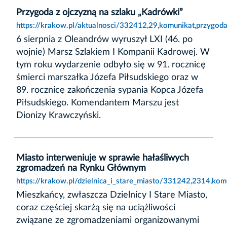
Przygoda z ojczyzną na szlaku „Kadrówki”
https://krakow.pl/aktualnosci/332412,29,komunikat,przygod
6 sierpnia z Oleandrów wyruszył LXI (46. po
wojnie) Marsz Szlakiem I Kompanii Kadrowej. W
tym roku wydarzenie odbyło się w 91. rocznicę
śmierci marszałka Józefa Piłsudskiego oraz w
89. rocznicę zakończenia sypania Kopca Józefa
Piłsudskiego. Komendantem Marszu jest
Dionizy Krawczyński.
Miasto interweniuje w sprawie hałaśliwych
zgromadzeń na Rynku Głównym
https://krakow.pl/dzielnica_i_stare_miasto/331242,2314,k
Mieszkańcy, zwłaszcza Dzielnicy I Stare Miasto,
coraz częściej skarżą się na uciążliwości
związane ze zgromadzeniami organizowanymi