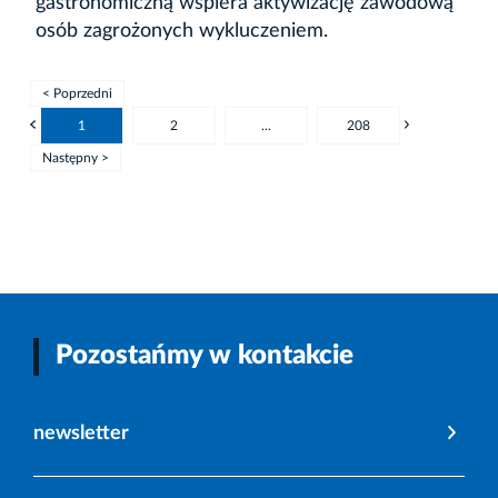
gastronomiczną wspiera aktywizację zawodową
osób zagrożonych wykluczeniem.
< Poprzedni
1
2
...
208
Następny >
Pozostańmy w kontakcie
newsletter