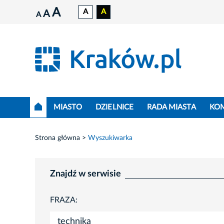
A
A
A
A
A
MIASTO
DZIELNICE
RADA MIASTA
KO
Strona główna
Wyszukiwarka
Znajdź w serwisie
FRAZA: