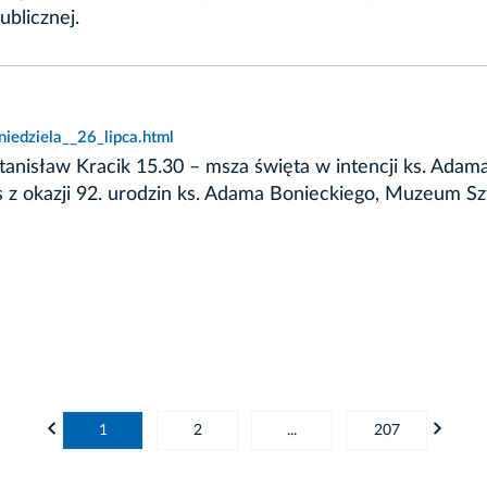
ublicznej.
iedziela__26_lipca.html
anisław Kracik 15.30 – msza święta w intencji ks. Adama
s z okazji 92. urodzin ks. Adama Bonieckiego, Muzeum Szt
1
2
...
207