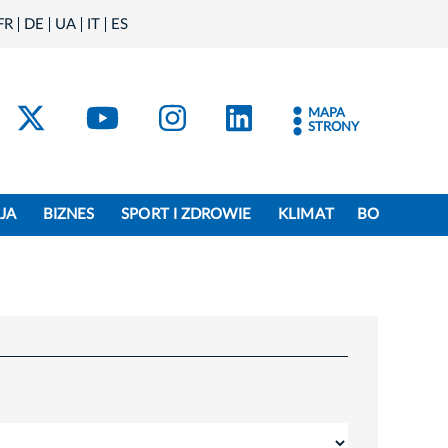
FR
DE
UA
IT
ES
acebook
Kraków - X
Kraków - YouTube
Kraków - Instagram
Kraków - Linke
MAPA
STRONY
JA
BIZNES
SPORT I ZDROWIE
KLIMAT
BO