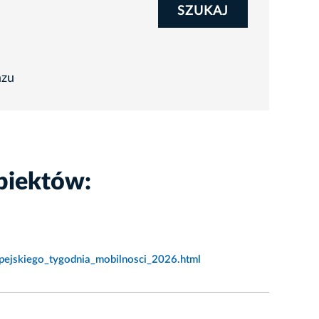
SZUKAJ
azu
biektów:
pejskiego_tygodnia_mobilnosci_2026.html