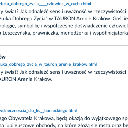
sztuka_dobrego_zycia____czlowiek_w_ruchu.html
świat? Jak odnaleźć sens i uważność w rzeczywistości 
 „Sztuka Dobrego Życia” w TAURON Arenie Kraków. Gościem
chologię, symbolikę i współczesne doświadczenie człowi
 Leszczyńska, prawniczka, menedżerka i współinicjatorka
ków
ztuka_dobrego_zycia_w_tauron_arenie_krakow.html
świat? Jak odnaleźć sens i uważność w rzeczywistości 
 TAURON Arenie Kraków.
wdziecznoscia_dla_ks__bonieckiego.html
ego Obywatela Krakowa, będą okazją do wyjątkowego spo
jubileuszowe obchody, na które złożą się msza oraz bene