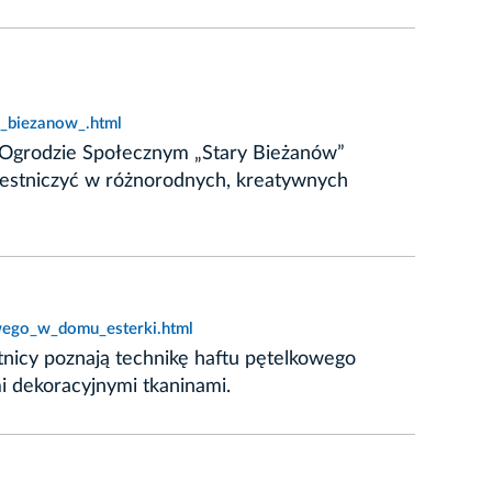
_biezanow_.html
W Ogrodzie Społecznym „Stary Bieżanów”
czestniczyć w różnorodnych, kreatywnych
owego_w_domu_esterki.html
tnicy poznają technikę haftu pętelkowego
i dekoracyjnymi tkaninami.