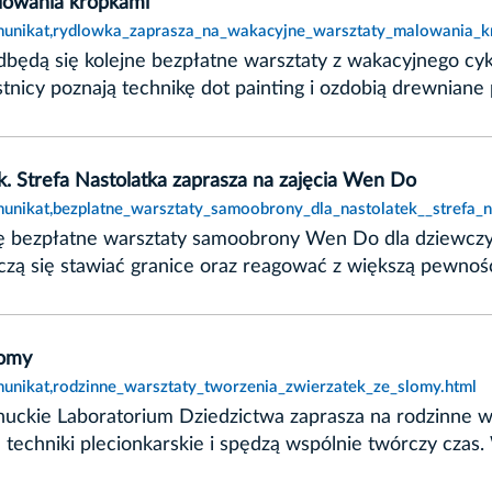
lowania kropkami
munikat,rydlowka_zaprasza_na_wakacyjne_warsztaty_malowania_k
 odbędą się kolejne bezpłatne warsztaty z wakacyjnego c
cy poznają technikę dot painting i ozdobią drewniane 
. Strefa Nastolatka zaprasza na zajęcia Wen Do
unikat,bezplatne_warsztaty_samoobrony_dla_nastolatek__strefa_n
się bezpłatne warsztaty samoobrony Wen Do dla dziewczy
zą się stawiać granice oraz reagować z większą pewności
łomy
unikat,rodzinne_warsztaty_tworzenia_zwierzatek_ze_slomy.html
uckie Laboratorium Dziedzictwa zaprasza na rodzinne wa
 techniki plecionkarskie i spędzą wspólnie twórczy czas