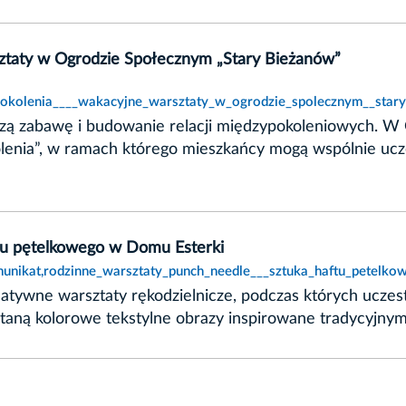
sztaty w Ogrodzie Społecznym „Stary Bieżanów”
okolenia____wakacyjne_warsztaty_w_ogrodzie_spolecznym__stary
czą zabawę i budowanie relacji międzypokoleniowych. 
okolenia”, w ramach którego mieszkańcy mogą wspólnie u
ftu pętelkowego w Domu Esterki
munikat,rodzinne_warsztaty_punch_needle___sztuka_haftu_petelk
atywne warsztaty rękodzielnicze, podczas których uczes
taną kolorowe tekstylne obrazy inspirowane tradycyjnym