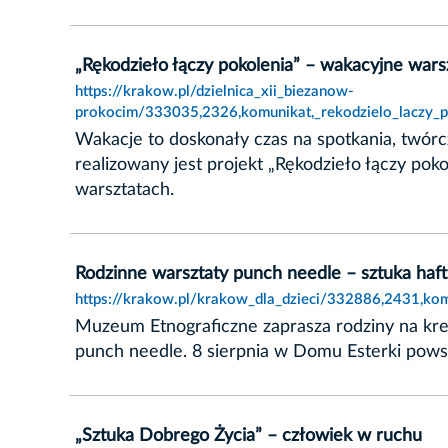
„Rękodzieło łączy pokolenia” – wakacyjne war
https://krakow.pl/dzielnica_xii_biezanow-
prokocim/333035,2326,komunikat,_rekodzielo_laczy_p
Wakacje to doskonały czas na spotkania, twór
realizowany jest projekt „Rękodzieło łączy p
warsztatach.
Rodzinne warsztaty punch needle – sztuka ha
https://krakow.pl/krakow_dla_dzieci/332886,2431,ko
Muzeum Etnograficzne zaprasza rodziny na kre
punch needle. 8 sierpnia w Domu Esterki pows
„Sztuka Dobrego Życia” – człowiek w ruchu