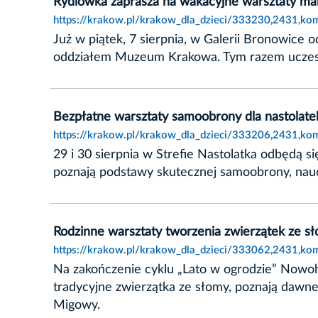
Rydlówka zaprasza na wakacyjne warsztaty ma
https://krakow.pl/krakow_dla_dzieci/333230,2431,ko
Już w piątek, 7 sierpnia, w Galerii Bronowice
oddziałem Muzeum Krakowa. Tym razem uczestni
Bezpłatne warsztaty samoobrony dla nastolatek
https://krakow.pl/krakow_dla_dzieci/333206,2431,kom
29 i 30 sierpnia w Strefie Nastolatka odbędą 
poznają podstawy skutecznej samoobrony, nauc
Rodzinne warsztaty tworzenia zwierzątek ze s
https://krakow.pl/krakow_dla_dzieci/333062,2431,kom
Na zakończenie cyklu „Lato w ogrodzie” Nowoh
tradycyjne zwierzątka ze słomy, poznają dawne
Migowy.