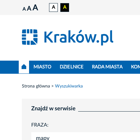
A
A
A
A
A
MIASTO
DZIELNICE
RADA MIASTA
KO
Strona główna
Wyszukiwarka
Znajdź w serwisie
FRAZA: