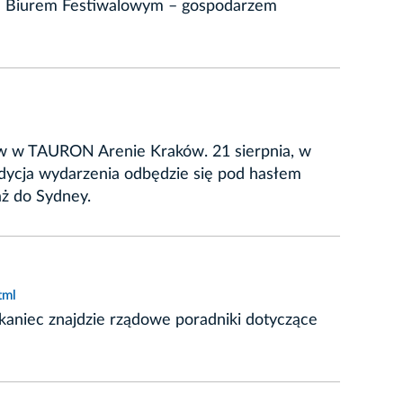
im Biurem Festiwalowym – gospodarzem
znów w TAURON Arenie Kraków. 21 sierpnia, w
edycja wydarzenia odbędzie się pod hasłem
aż do Sydney.
tml
kaniec znajdzie rządowe poradniki dotyczące