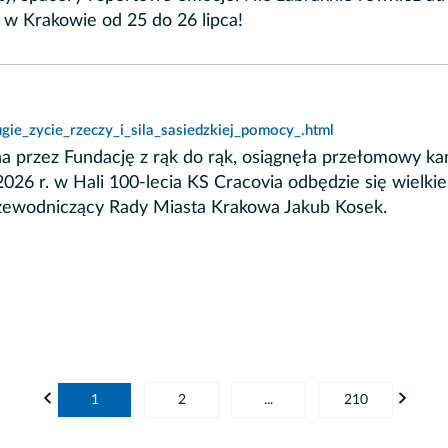
 w Krakowie od 25 do 26 lipca!
gie_zycie_rzeczy_i_sila_sasiedzkiej_pomocy_.html
 przez Fundację z rąk do rąk, osiągnęła przełomowy ka
a 2026 r. w Hali 100-lecia KS Cracovia odbędzie się wielki
zewodniczący Rady Miasta Krakowa Jakub Kosek.
1
2
...
210