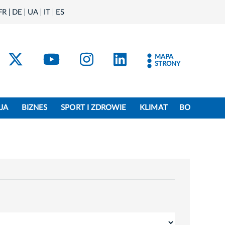
FR
DE
UA
IT
ES
acebook
Kraków - X
Kraków - YouTube
Kraków - Instagram
Kraków - Linke
MAPA
STRONY
JA
BIZNES
SPORT I ZDROWIE
KLIMAT
BO