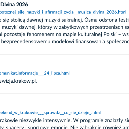
a Divina 2026
poteznej_sile_muzyki_i_afirmacji_zycia__musica_divina_2026.html
 się stolicą dawnej muzyki sakralnej. Ósma odsłona fes
muzyki dawnej, którzy w zabytkowych przestrzeniach sa
wal pozostaje fenomenem na mapie kulturalnej Polski – w
zięki bezprecedensowemu modelowi finansowania społeczn
munikat,informacje___24_lipca.html
wizja.krakow.pl.
eekend_w_krakowie___sprawdz__co_sie_dzieje_.html
kowie niezwykle intensywnie. W programie znalazły się 
y, spacery i sportowe emocje. Nie zabraknie również atrakc