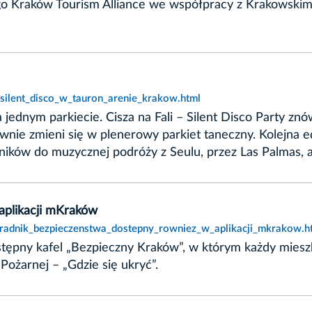
go Kraków Tourism Alliance we współpracy z Krakowsk
,silent_disco_w_tauron_arenie_krakow.html
a jednym parkiecie. Cisza na Fali – Silent Disco Party 
ownie zmieni się w plenerowy parkiet taneczny. Kolejna 
stników do muzycznej podróży z Seulu, przez Las Palmas, 
aplikacji mKraków
oradnik_bezpieczenstwa_dostepny_rowniez_w_aplikacji_mkrakow.h
stępny kafel „Bezpieczny Kraków”, w którym każdy miesz
ożarnej – „Gdzie się ukryć”.