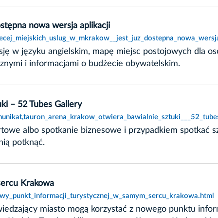
stępna nowa wersja aplikacji
iecej_miejskich_uslug_w_mkrakow__jest_juz_dostepna_nowa_wersja_
rsję w języku angielskim, mapę miejsc postojowych dla o
znymi i informacjami o budżecie obywatelskim.
i – 52 Tubes Gallery
unikat,tauron_arena_krakow_otwiera_bawialnie_sztuki___52_tubes
ortowe albo spotkanie biznesowe i przypadkiem spotkać
 nią potknąć.
sercu Krakowa
nowy_punkt_informacji_turystycznej_w_samym_sercu_krakowa.html
iedzający miasto mogą korzystać z nowego punktu inform