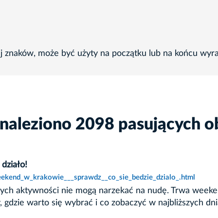
ej znaków, może być użyty na początku lub na końcu wyr
znaleziono 2098 pasujących o
działo!
eekend_w_krakowie___sprawdz__co_sie_bedzie_dzialo_.html
dzinnych aktywności nie mogą narzekać na nudę. Trwa we
gdzie warto się wybrać i co zobaczyć w najbliższych dni