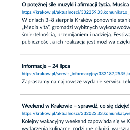
O potężnej sile muzyki i afirmacji życia. Music
https://krakow.pl/aktualnosci/332259,33,komunikat,o_
W dniach 3–8 sierpnia Kraków ponownie stanie
„Media vita”, gromadzi wybitnych wykonawców 
śmiertelnością, przemijaniem i nadzieją. Festi
publiczności, a ich realizacja jest możliwa d
Informacje – 24 lipca
https://krakow.pl/serwis_informacyjny/332187,2535,ko
Zapraszamy na najnowsze wydanie serwisu tele
Weekend w Krakowie – sprawdź, co się dzieje!
https://krakow.pl/aktualnosci/332022,33,komunikat,w
Kolejny wakacyjny weekend zapowiada się w Kra
wydarzenia kulinarne, rodzinne pikniki, warsztat