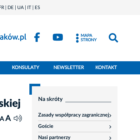
FR
DE
UA
IT
ES
MAPA
STRONY
KONSULATY
NEWSLETTER
KONTAKT
Na skróty
kiej
Zasady współpracy zagranicznej
A
rozwiń
A
Goście
rozwiń
Nasi partnerzy