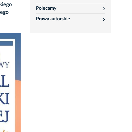
rozwiń
kiego
Polecamy
rozwiń
wego
Prawa autorskie
rozwiń