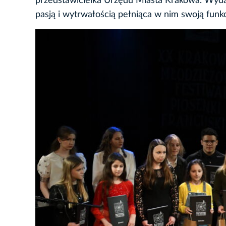
przedstawicielka Urzędu Miasta Krakowa. Wydar
pasją i wytrwałością pełniąca w nim swoją funkc