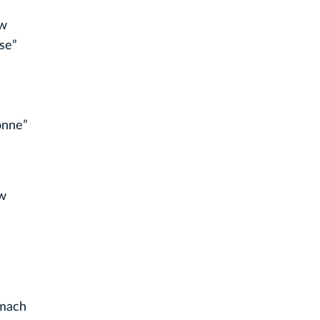
 w
se”
onne”
 w
amach