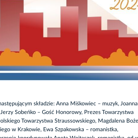
następującym składzie: Anna Miśkowiec – muzyk, Joann
, Jerzy Sobeńko – Gość Honorowy, Prezes Towarzystwa
Polskiego Towarzystwa Straussowskiego, Magdalena Boż
skiego w Krakowie, Ewa Szpakowska – romanistka,