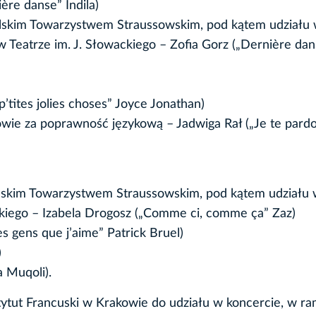
ière danse” Indila)
olskim Towarzystwem Straussowskim, pod kątem udziału
Teatrze im. J. Słowackiego – Zofia Gorz („Dernière dan
tites jolies choses” Joyce Jonathan)
wie za poprawność językową – Jadwiga Rał („Je te pard
olskim Towarzystwem Straussowskim, pod kątem udziału
kiego – Izabela Drogosz („Comme ci, comme ça” Zaz)
s gens que j’aime” Patrick Bruel)
)
 Muqoli).
stytut Francuski w Krakowie do udziału w koncercie, w r