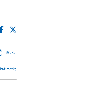
drukuj
każ metkę