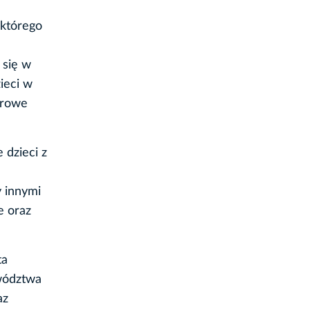
 którego
 się w
ieci w
arowe
 dzieci z
y innymi
e oraz
ta
wództwa
az