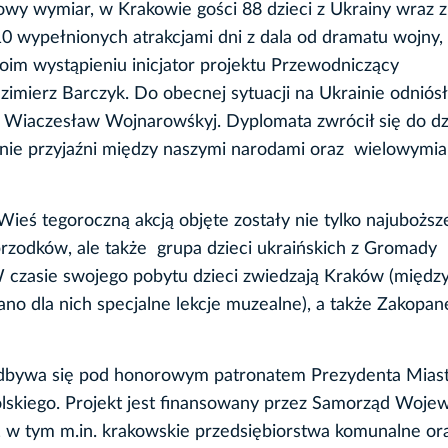
owy wymiar, w Krakowie gości 88 dzieci z Ukrainy wraz z
0 wypełnionych atrakcjami dni z dala od dramatu wojny,
oim wystąpieniu inicjator projektu Przewodniczący
mierz Barczyk. Do obecnej sytuacji na Ukrainie odniósł
Wiaczesław Wojnarowśkyj. Dyplomata zwrócił się do dz
zenie przyjaźni między naszymi narodami oraz wielowymi
eś tegoroczną akcją objęte zostały nie tylko najuboższe
przodków, ale także grupa dzieci ukraińskich z Gromady
W czasie swojego pobytu dzieci zwiedzają Kraków (międz
o dla nich specjalne lekcje muzealne), a także Zakopan
odbywa się pod honorowym patronatem Prezydenta Mias
kiego. Projekt jest finansowany przez Samorząd Woje
 w tym m.in. krakowskie przedsiębiorstwa komunalne or