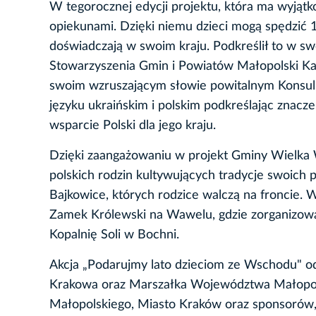
W tegorocznej edycji projektu, która ma wyjątk
opiekunami. Dzięki niemu dzieci mogą spędzić 1
doświadczają w swoim kraju. Podkreślił to w sw
Stowarzyszenia Gmin i Powiatów Małopolski Kazi
swoim wzruszającym słowie powitalnym Konsul 
języku ukraińskim i polskim podkreślając znac
wsparcie Polski dla jego kraju.
Dzięki zaangażowaniu w projekt Gminy Wielka Wi
polskich rodzin kultywujących tradycje swoich 
Bajkowice, których rodzice walczą na froncie. 
Zamek Królewski na Wawelu, gdzie zorganizowan
Kopalnię Soli w Bochni.
Akcja „Podarujmy lato dzieciom ze Wschodu" 
Krakowa oraz Marszałka Województwa Małopols
Małopolskiego, Miasto Kraków oraz sponsorów,