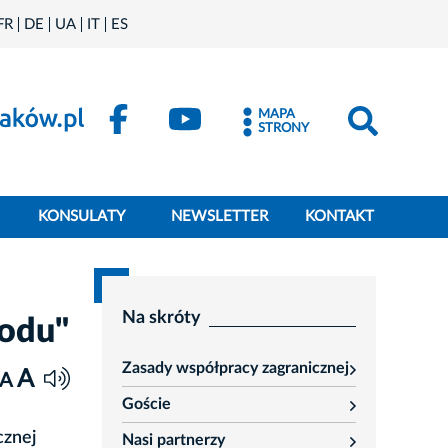
FR
DE
UA
IT
ES
MAPA
STRONY
KONSULATY
NEWSLETTER
KONTAKT
Na skróty
hodu"
Zasady współpracy zagranicznej
A
rozwiń
A
Goście
rozwiń
cznej
Nasi partnerzy