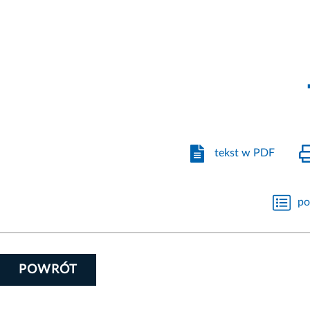
tekst w PDF
po
POWRÓT