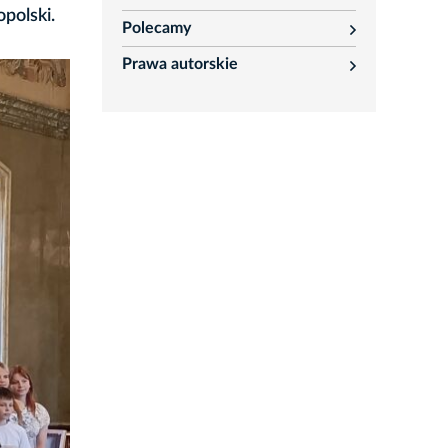
rozwiń
opolski.
Polecamy
rozwiń
Prawa autorskie
rozwiń