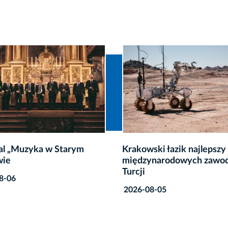
ski łazik najlepszy w
Jubileuszowe 50.
ynarodowych zawodach w
Międzynarodowe Targi Sz
Ludowej
8-05
2026-08-03