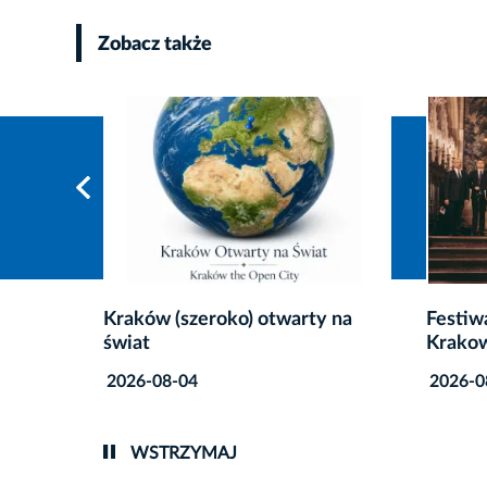
Zobacz także
y na
Festiwal „Muzyka w Starym
Krakow
Krakowie
międz
Turcji
2026-08-06
2026-0
WSTRZYMAJ