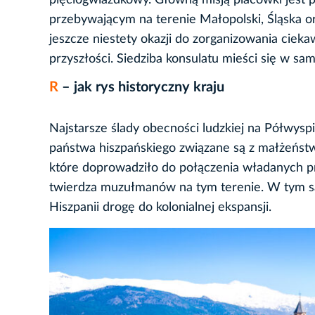
pięciogwiazdkowy. Główną misją placówki jes
przebywającym na terenie Małopolski, Śląska 
jeszcze niestety okazji do zorganizowania ciek
przyszłości. Siedziba konsulatu mieści się w sam
R
– jak rys historyczny kraju
Najstarsze ślady obecności ludzkiej na Półwyspi
państwa hiszpańskiego związane są z małżeństw
które doprowadziło do połączenia władanych pr
twierdza muzułmanów na tym terenie. W tym s
Hiszpanii drogę do kolonialnej ekspansji.