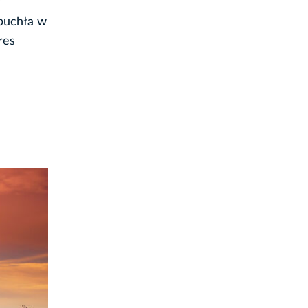
ybuchła w
res