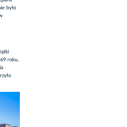
panii
ie było
 w
ątki
69 roku,
ia
rzyło