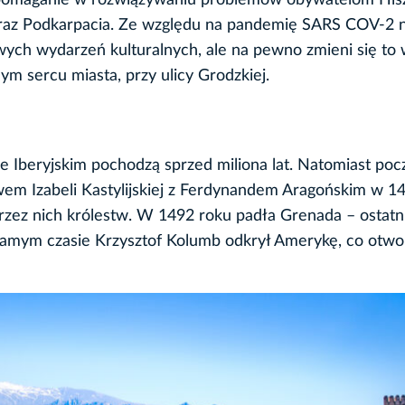
t pomaganie w rozwiązywaniu problemów obywatelom Hisz
oraz Podkarpacia. Ze względu na pandemię SARS COV-2 n
awych wydarzeń kulturalnych, ale na pewno zmieni się to
ym sercu miasta, przy ulicy Grodzkiej.
e Iberyjskim pochodzą sprzed miliona lat. Natomiast pocz
em Izabeli Kastylijskiej z Ferdynandem Aragońskim w 14
zez nich królestw. W 1492 roku padła Grenada – ostatn
amym czasie Krzysztof Kolumb odkrył Amerykę, co otwo