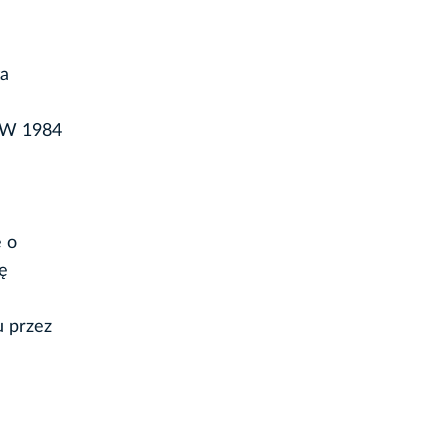
ta
. W 1984
e o
lę
 przez