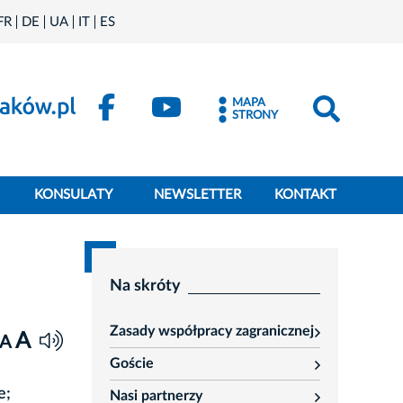
FR
DE
UA
IT
ES
MAPA
STRONY
KONSULATY
NEWSLETTER
KONTAKT
Na skróty
Zasady współpracy zagranicznej
A
rozwiń
A
Goście
rozwiń
e;
Nasi partnerzy