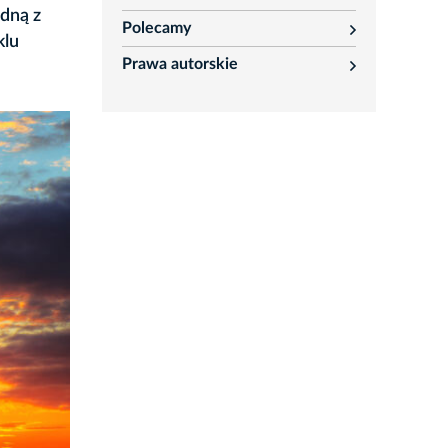
rozwiń
edną z
Polecamy
rozwiń
klu
Prawa autorskie
rozwiń