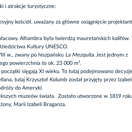
ki i atrakcje turystyczne:
esyjny kościół, uważany za główne osiągnięcie projektan
łacowy. Alhambra była twierdzą mauretańskich kalifów
 Dziedzictwa Kultury UNESCO.
III w., zwany po hiszpańsku
La Mezquita
. Jest jednym z
ego powierzchnia to ok. 23 000 m².
o początki sięgają XI wieku. To tutaj podejmowano decyzj
lana, tutaj Krzysztof Kolumb został przyjęty przez Izabe
odróży do Ameryki.
ększych muzeów świata. Zostało utworzone w 1819 roku
żony, Marii Izabeli Braganza.