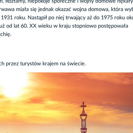
ch. Rozłamy, niepokoje społeczne i wojny domowe nękały
j krwawa miała się jednak okazać wojna domowa, która w
 1931 roku. Nastąpił po niej trwający aż do 1975 roku ok
już od lat 60. XX wieku w kraju stopniowo postępowała
chię.
ch przez turystów krajem na świecie.