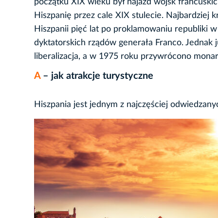
początku XIX wieku był najazd wojsk francuski
Hiszpanię przez cale XIX stulecie. Najbardzie
Hiszpanii pięć lat po proklamowaniu republiki w
dyktatorskich rządów generała Franco. Jednak 
liberalizacja, a w 1975 roku przywrócono monar
A
– jak atrakcje turystyczne
Hiszpania jest jednym z najczęściej odwiedzany