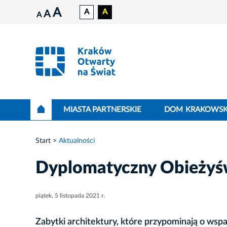
A
A
A
A
A
MIASTA PARTNERSKIE
DOM KRAKOWSK
Start
Aktualności
Dyplomatyczny Obieżyś
piątek, 5 listopada 2021 r.
Zabytki architektury, które przypominają o wspan