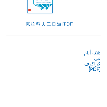
克 拉 科 夫 三 日 游 [PDF]
ثلاثة أيام
في
كراكوف
[PDF]