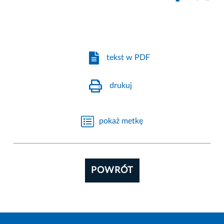
tekst w PDF
drukuj
pokaż metkę
POWRÓT