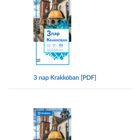
3 nap Krakkóban [PDF]