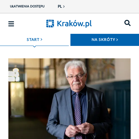
PL
UŁATWIENIA DOSTĘPU
ROZWIŃ MENU
ROZWIŃ
START
NA SKRÓTY