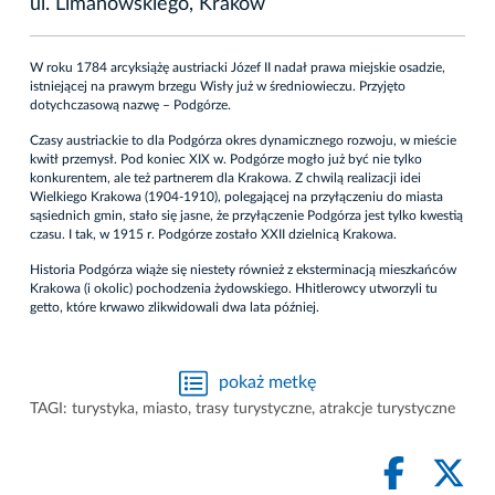
ul. Limanowskiego, Kraków
W roku 1784 arcyksiążę austriacki Józef II nadał prawa miejskie osadzie,
istniejącej na prawym brzegu Wisły już w średniowieczu. Przyjęto
dotychczasową nazwę – Podgórze.
Czasy austriackie to dla Podgórza okres dynamicznego rozwoju, w mieście
kwitł przemysł. Pod koniec XIX w. Podgórze mogło już być nie tylko
konkurentem, ale też partnerem dla Krakowa. Z chwilą realizacji idei
Wielkiego Krakowa (1904-1910), polegającej na przyłączeniu do miasta
sąsiednich gmin, stało się jasne, że przyłączenie Podgórza jest tylko kwestią
czasu. I tak, w 1915 r. Podgórze zostało XXII dzielnicą Krakowa.
Historia Podgórza wiąże się niestety również z eksterminacją mieszkańców
Krakowa (i okolic) pochodzenia żydowskiego. Hhitlerowcy utworzyli tu
getto, które krwawo zlikwidowali dwa lata później.
pokaż metkę
TAGI:
turystyka
,
miasto
,
trasy turystyczne
,
atrakcje turystyczne