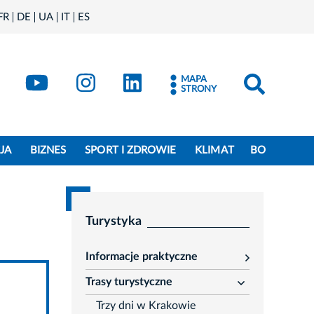
FR
DE
UA
IT
ES
book
Kraków - X
Kraków - YouTube
Kraków - Instagram
Kraków - LinkedIn
MAPA
STRONY
JA
BIZNES
SPORT I ZDROWIE
KLIMAT
BO
Turystyka
Informacje praktyczne
rozwiń
Trasy turystyczne
rozwiń
Trzy dni w Krakowie