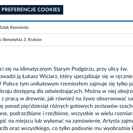
 PREFERENCJE COOKIES
Szlak Rzemiosła
go Benedykta 3, Kraków
 się na klimatycznym Starym Podgórzu, przy ulicy św.
adzi ją Łukasz Wiciarz, który specjalizuje się w ręcznie
W Polsce tym unikatowym rzemiosłem zajmuje się tylko p
 kraju dostępną dla odwiedzających. Można w niej obejrz
 z pracą w drewnie, jak również na żywo obserwować s
e się ponad pięćdziesiąt różnych gotowych zestawów szac
ne, podrzeźbiane i rzeźbione, wszystkie w wielu rozmiar
pić na miejscu lub wykonać na zamówienie. Artysta zajmu
źb oraz wszystkiego, co tylko podsunie mu wyobraźnia k