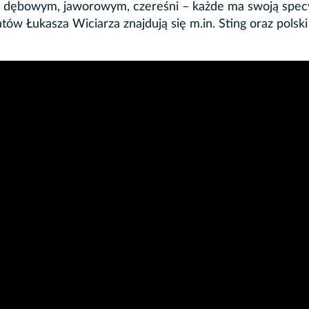
 dębowym, jaworowym, czereśni – każde ma swoją specy
tów Łukasza Wiciarza znajdują się m.in. Sting oraz polski