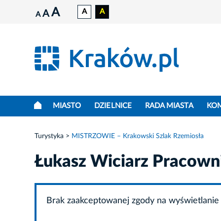
A
A
A
A
A
MIASTO
DZIELNICE
RADA MIASTA
KO
Turystyka
MISTRZOWIE – Krakowski Szlak Rzemiosła
Łukasz Wiciarz Pracowni
Brak zaakceptowanej zgody na wyświetlanie 