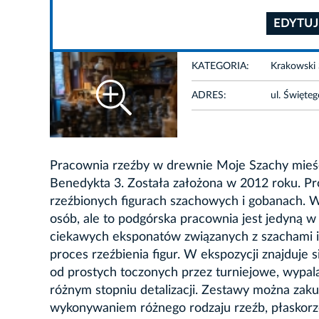
EDYTUJ
KATEGORIA:
Krakowski 
ADRES:
ul. Święte
Pracownia rzeźby w drewnie Moje Szachy mieści
Benedykta 3. Została założona w 2012 roku. Prow
rzeźbionych figurach szachowych i gobanach. 
osób, ale to podgórska pracownia jest jedyną w
ciekawych eksponatów związanych z szachami i
proces rzeźbienia figur. W ekspozycji znajduj
od prostych toczonych przez turniejowe, wypala
różnym stopniu detalizacji. Zestawy można zaku
wykonywaniem różnego rodzaju rzeźb, płaskorze