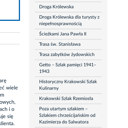
Droga Królewska
Droga Królewska dla turysty z
niepełnosprawnością
Ścieżkami Jana Pawła II
Trasa św. Stanisława
Trasa zabytków żydowskich
Getto – Szlak pamięci 1941–
1943
arę
Historyczny Krakowski Szlak
eć wiele
Kulinarny
am
Krakowski Szlak Rzemiosła
howych,
Poza utartym szlakiem –
ach i o
Szlakiem chrześcijańskim od
je się
Kazimierza do Salwatora
lienta.