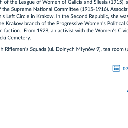
h of the League of Women of Galicia and Silesia (1915), 
f the Supreme National Committee (1915-1916). Associa
Left Circle in Krakow. In the Second Republic, she wa
he Krakow branch of the Progressive Women's Political 
n faction. From 1928, an activist with the Women's Civi
icki Cemetery.
ish Riflemen’s Squads (ul. Dolnych Młynów 9), tea room (u
po