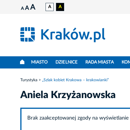
A
A
A
A
A
MIASTO
DZIELNICE
RADA MIASTA
KO
Turystyka
„Szlak kobiet Krakowa – krakowianki”
Aniela Krzyżanowska
Brak zaakceptowanej zgody na wyświetlanie 