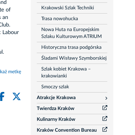
and
Krakowski Szlak Techniki
te of
s an
Trasa nowohucka
Club.
Nowa Huta na Europejskim
c Labour
Szlaku Kulturowym ATRIUM
Historyczna trasa podgórska
l.
Śladami Wisławy Szymborskiej
Szlak kobiet Krakowa –
każ metkę
krakowianki
Smoczy szlak
Atrakcje Krakowa
rozwiń
Twierdza Kraków
Kulinarny Kraków
Kraków Convention Bureau