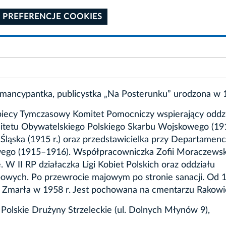
 PREFERENCJE COOKIES
emancypantka, publicystka „Na Posterunku” urodzona w 1
obiecy Tymczasowy Komitet Pomocniczy wspierający oddz
mitetu Obywatelskiego Polskiego Skarbu Wojskowego (1914
i Śląska (1915 r.) oraz przedstawicielka przy Departamenc
go (1915–1916). Współpracowniczka Zofii Moraczewski
W II RP działaczka Ligi Kobiet Polskich oraz oddziału
owych. Po przewrocie majowym po stronie sanacji. Od 1
. Zmarła w 1958 r. Jest pochowana na cmentarzu Rakowi
Polskie Drużyny Strzeleckie (ul. Dolnych Młynów 9),