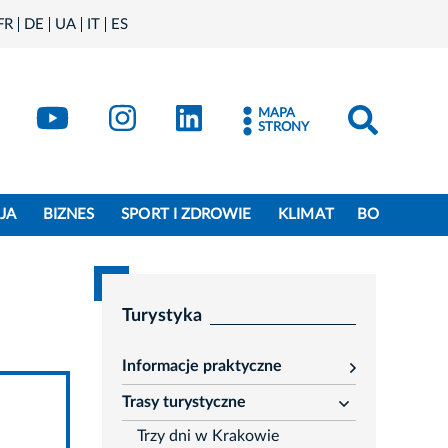
FR
DE
UA
IT
ES
book
Kraków - X
Kraków - YouTube
Kraków - Instagram
Kraków - LinkedIn
MAPA
STRONY
JA
BIZNES
SPORT I ZDROWIE
KLIMAT
BO
Turystyka
Informacje praktyczne
rozwiń
Trasy turystyczne
rozwiń
Trzy dni w Krakowie