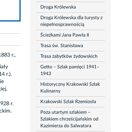
Droga Królewska
Droga Królewska dla turysty z
niepełnosprawnością
Ścieżkami Jana Pawła II
Trasa św. Stanisława
883 r.,
Trasa zabytków żydowskich
iały
Getto – Szlak pamięci 1941–
1943
 r.).
ie
Historyczny Krakowski Szlak
ej.
Kulinarny
Krakowski Szlak Rzemiosła
928 r.
ckim.
Poza utartym szlakiem –
Szlakiem chrześcijańskim od
Kazimierza do Salwatora