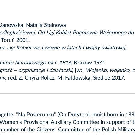
żanowska, Natalia Steinowa
podległościowej. Od Ligi Kobiet Pogotowia Wojennego do
, Toruń 2001.
na Ligi Kobiet we Lwowie w latach I wojny światowej
,
omitetu Narodowego na r. 1916
, Kraków 19??.
łość – organizacje i działaczki
, [w:]
Wojenko, wojenko, c
jny
, red. Z. Chyra-Rolicz, M. Fałdowska, Siedlce 2017.
agette, "Na Posterunku" (On Duty) columnist born in 1883
 Women's Provisional Auxiliary Committee in support of 
member of the Citizens' Committee of the Polish Militar