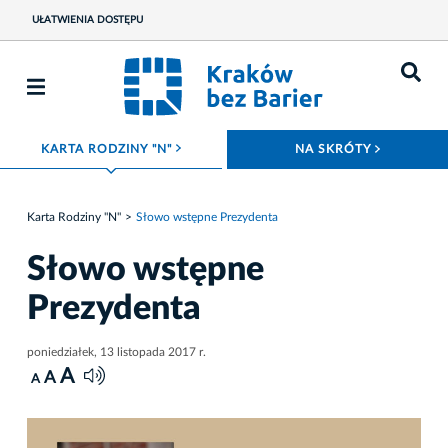
UŁATWIENIA DOSTĘPU
ROZWIŃ MENU
ROZWIŃ
KARTA RODZINY "N"
NA SKRÓTY
Karta Rodziny "N"
Słowo wstępne Prezydenta
Słowo wstępne
Prezydenta
poniedziałek, 13 listopada 2017 r.
A
A
A