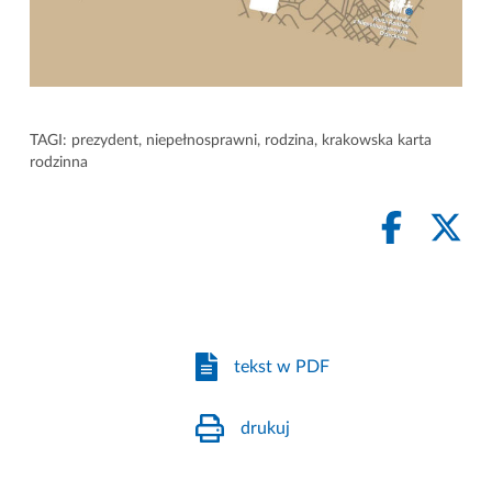
TAGI:
prezydent
,
niepełnosprawni
,
rodzina
,
krakowska karta
rodzinna
tekst w PDF
drukuj