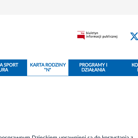
A SPORT
KARTA RODZINY
PROGRAMY I
KO
URA
"N"
DZIAŁANIA