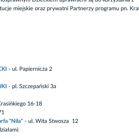
łnosprawnym Dzieckiem uprawnieni są do korzystania z
stytucje miejskie oraz prywatni Partnerzy programu pn. Kr
CKI
- ul. Papiernicza 2
UKI
- pl. Szczepański 3a
Krasińkiego 16-18
71
rfa "Nila"
- ul. Wita Stwosza 12
ziałami: