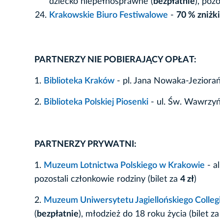
dziecko niepełnosprawne (
bezpłatnie
), poz
Krakowskie Biuro Festiwalowe
-
70 % zniżki
PARTNERZY NIE POBIERAJĄCY OPŁAT:
1.
Biblioteka Kraków
- pl. Jana Nowaka-Jeziora
2.
Biblioteka Polskiej Piosenki
- ul. Św. Wawrzy
PARTNERZY PRYWATNI:
1.
Muzeum Lotnictwa Polskiego w Krakowie
- a
pozostali członkowie rodziny (bilet za
4 zł
)
2.
Muzeum Uniwersytetu Jagiellońskiego Colle
(
bezpłatnie
), młodzież do 18 roku życia (bilet z