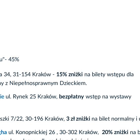
u"- 45%
ia 34, 31-154 Kraków -
15% zniżki
na bilety wstępu dla
iny z Niepełnosprawnym Dzieckiem.
ie
ul. Rynek 25 Kraków,
bezpłatny
wstęp na wystawy
aszki 7/22, 30-196 Kraków,
3 zł zniżki
na bilet normalny i
gha
ul. Konopnickiej 26 , 30-302 Kraków,
20% zniżki
na b