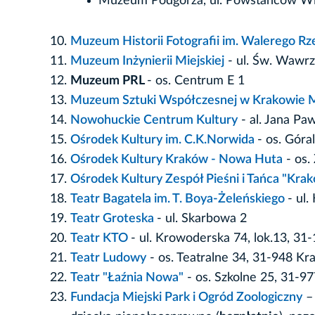
Muzeum Podgórza, ul. Powstańców Wie
Muzeum Historii Fotografii im. Walerego R
Muzeum Inżynierii Miejskiej
- ul. Św. Wawr
Muzeum PRL
- os. Centrum E 1
Muzeum Sztuki Współczesnej w Krakowi
Nowohuckie Centrum Kultury
- al. Jana Paw
Ośrodek Kultury im. C.K.Norwida
- os. Góral
Ośrodek Kultury Kraków - Nowa Huta
- os.
Ośrodek Kultury Zespół Pieśni i Tańca "Kra
Teatr Bagatela im. T. Boya-Żeleńskiego
- ul.
Teatr Groteska
- ul. Skarbowa 2
Teatr KTO
- ul. Krowoderska 74, lok.13, 31
Teatr Ludowy
- os. Teatralne 34, 31-948 Kr
Teatr "Łaźnia Nowa"
- os. Szkolne 25, 31-9
Fundacja Miejski Park i Ogród Zoologiczny
– 