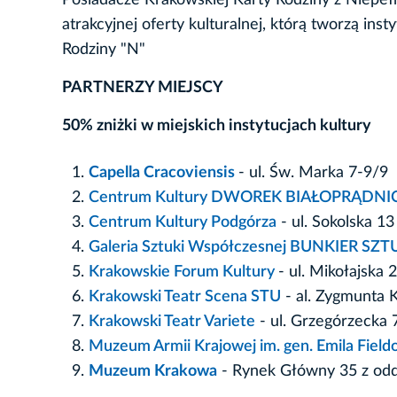
Posiadacze Krakowskiej Karty Rodziny z Niepe
atrakcyjnej oferty kulturalnej, którą tworzą in
Rodziny "N"
PARTNERZY MIEJSCY
50% zniżki w miejskich instytucjach kultury
Capella Cracoviensis
- ul. Św. Marka 7-9/9
Centrum Kultury DWOREK BIAŁOPRĄDNI
Centrum Kultury Podgórza
- ul. Sokolska 13
Galeria Sztuki Współczesnej BUNKIER SZT
Krakowskie Forum Kultury
- ul. Mikołajska 2
Krakowski Teatr Scena STU
- al. Zygmunta 
Krakowski Teatr Variete
- ul. Grzegórzecka 
Muzeum Armii Krajowej im. gen. Emila Fieldo
Muzeum Krakowa
- Rynek Główny 35 z odd