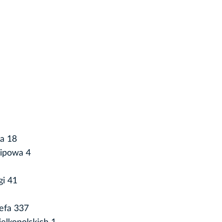
a 18
Lipowa 4
gi 41
zefa 337