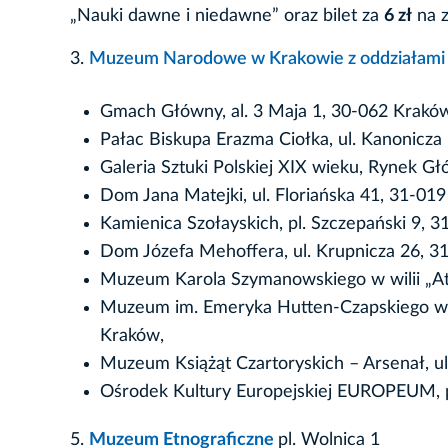
„Nauki dawne i niedawne” oraz bilet za
6 zł
na z
3.
Muzeum Narodowe w Krakowie z oddziałam
Gmach Główny, al. 3 Maja 1, 30-062 Krakó
Pałac Biskupa Erazma Ciołka, ul. Kanonicza
Galeria Sztuki Polskiej XIX wieku, Rynek G
Dom Jana Matejki, ul. Floriańska 41, 31-01
Kamienica Szołayskich, pl. Szczepański 9, 
Dom Józefa Mehoffera, ul. Krupnicza 26, 3
Muzeum Karola Szymanowskiego w wilii „At
Muzeum im. Emeryka Hutten-Czapskiego wraz
Kraków,
Muzeum Książąt Czartoryskich – Arsenał, ul
Ośrodek Kultury Europejskiej EUROPEUM, pl
5.
Muzeum Etnograficzne
pl. Wolnica 1