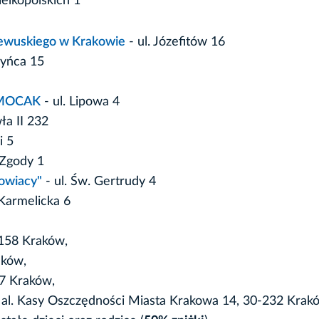
lkopolskich 1
zewuskiego w Krakowie
- ul. Józefitów 16
zyńca 15
e MOCAK
- ul. Lipowa 4
ła II 232
i 5
 Zgody 1
kowiacy"
- ul. Św. Gertrudy 4
 Karmelicka 6
-158 Kraków,
aków,
77 Kraków,
al. Kasy Oszczędności Miasta Krakowa 14, 30-232 Krak