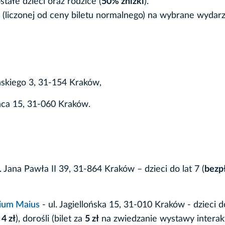
ostałe dzieci oraz rodzice (
50% zniżki
).
(liczonej od ceny biletu normalnego) na wybrane wydarz
ńskiego 3, 31-154 Kraków,
ńca 15, 31-060 Kraków.
l. Jana Pawła II 39, 31-864 Kraków – dzieci do lat 7 (
bezp
gium Maius
- ul. Jagiellońska 15, 31-010 Kraków - dzieci d
a
4 zł
), dorośli (bilet za
5 zł
na zwiedzanie wystawy intera