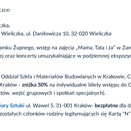
czce:
czka,
 Wieliczka, ul. Daniłowicza 10, 32-020 Wieliczka
 Zamku Żupnego, wstęp na zajęcia „Mama, Tata i Ja” w Za
j oraz koncerty umuzykalniające w podziemnej ekspozyc
, Oddział Szkła i Materiałów Budowlanych w Krakowie, 
2 Kraków -
zniżka 50%
na indywidualne bilety wstępu do 
atów, wejść grupowych i spotkań specjalnych).
ory Sztuki
ul. Wawel 5, 31-001 Kraków-
bezpłatne
dla d
ostałych członków rodziny legitymujących się Kartą "N"-