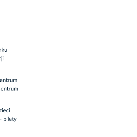
mku
ji
Centrum
Centrum
zieci
 bilety