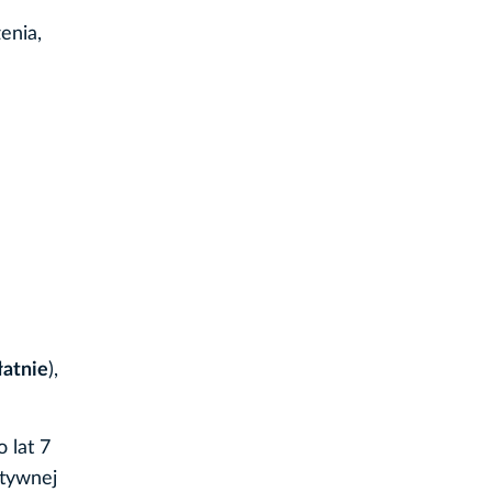
enia,
łatnie
),
o lat 7
ktywnej