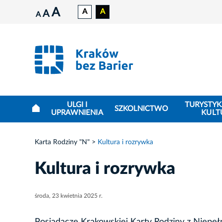
A
A
A
A
A
ULGI I
TURYSTYK
SZKOLNICTWO
UPRAWNIENIA
KULT
Karta Rodziny "N"
Kultura i rozrywka
Kultura i rozrywka
środa, 23 kwietnia 2025 r.