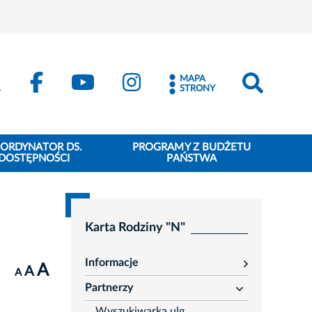
MAPA
STRONY
ORDYNATOR DS.
PROGRAMY Z BUDŻETU
DOSTĘPNOŚCI
PAŃSTWA
Karta Rodziny "N"
Informacje
A
rozwiń
A
A
Partnerzy
rozwiń
Wyszukiwarka ulg