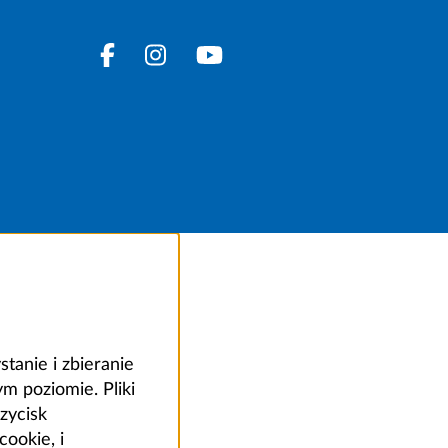
anie i zbieranie
 poziomie. Pliki
zycisk
ookie, i