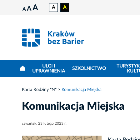
A
A
A
A
A
ULGI I
TURYSTYK
SZKOLNICTWO
UPRAWNIENIA
KULT
Karta Rodziny "N"
Komunikacja Miejska
Komunikacja Miejska
czwartek, 23 lutego 2023 r.