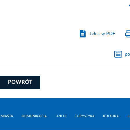
tekst w PDF
po
POWRÓT
 MIASTA
KOMUNIKACJA
DZIECI
TURYSTYKA
KULTURA
E