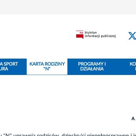
A SPORT
KARTA RODZINY
PROGRAMY I
KO
URA
"N"
DZIAŁANIA
A