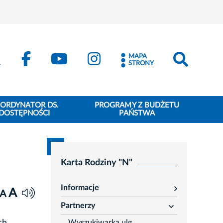
MAPA
STRONY
ORDYNATOR DS.
PROGRAMY Z BUDŻETU
DOSTĘPNOŚCI
PAŃSTWA
Karta Rodziny "N"
Informacje
A
rozwiń
A
Partnerzy
rozwiń
Wyszukiwarka ulg