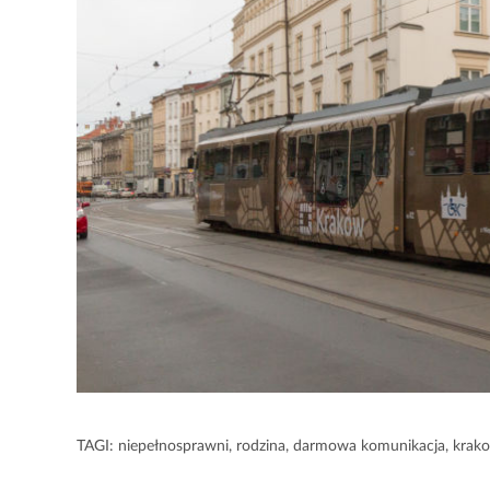
TAGI:
niepełnosprawni
,
rodzina
,
darmowa komunikacja
,
krako