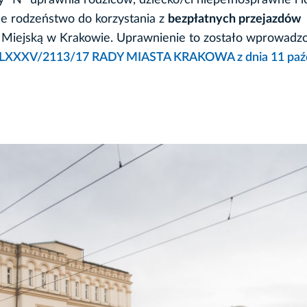
y "N" uprawnia rodziców, dziecko/ci niepełnosprawne i i
e rodzeństwo do korzystania z
bezpłatnych przejazdów
 Miejską w Krakowie. Uprawnienie to zostało wprowadz
LXXXV/2113/17 RADY MIASTA KRAKOWA z dnia 11 paźd