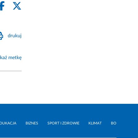
drukuj
każ metkę
DUKACJA
BIZNES
SPORT I ZDROWIE
KLIMAT
BO