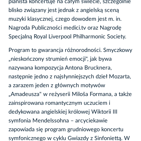
pianista koncertuje na całym świecie, szczególnie
blisko związany jest jednak z angielską sceną
muzyki klasycznej, czego dowodem jest m. in.
Nagroda Publiczności medici.tv oraz Nagrodę
Specjalną Royal Liverpool Philharmonic Society.
Program to gwarancja różnorodności. Smyczkowy
„nieskończony strumień emocji", jak bywa
nazywana kompozycja Antona Brucknera,
następnie jedno z najsłynniejszych dzieł Mozarta,
a zarazem jeden z głównych motywów
„Amadeusza" w reżyserii Miloša Formana, a także
zainspirowana romantycznym uczuciem i
dedykowana angielskiej królowej Wiktorii III
symfonia Mendelssohna – arcyciekawie
zapowiada się program grudniowego koncertu
symfonicznego w cyklu Gwiazdy z Sinfoniettą. W