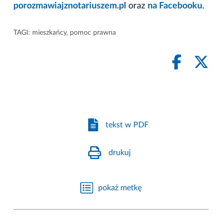
porozmawiajznotariuszem.pl
oraz
na Facebooku
.
TAGI:
mieszkańcy
,
pomoc prawna
tekst w PDF
drukuj
pokaż metkę