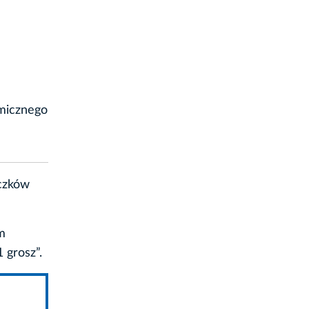
micznego
eczków
m
 grosz”.