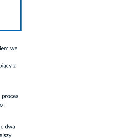
niem we
piący z
z proces
o i
ąc dwa
ejszy