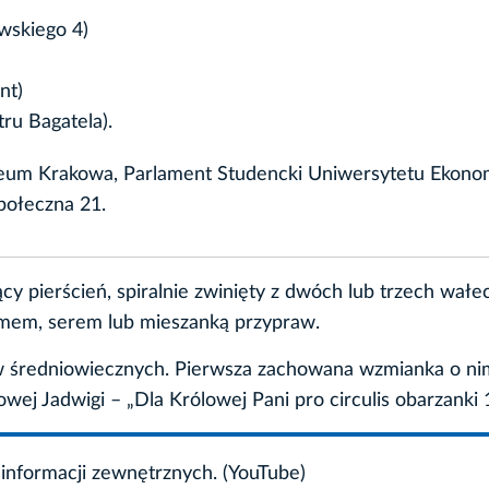
skiego 4)
nt)
tru Bagatela).
eum Krakowa, Parlament Studencki Uniwersytetu Ekono
połeczna 21.
y pierścień, spiralnie zwinięty z dwóch lub trzech wał
zamem, serem lub mieszanką przypraw.
ów średniowiecznych. Pierwsza zachowana wzmianka o ni
wej Jadwigi – „Dla Królowej Pani pro circulis obarzanki 1
informacji zewnętrznych. (YouTube)