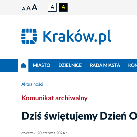
A
A
A
A
A
MIASTO
DZIELNICE
RADA MIASTA
KO
Aktualności
Komunikat archiwalny
Dziś świętujemy Dzień 
czwartek, 20 czerwca 2024 r.