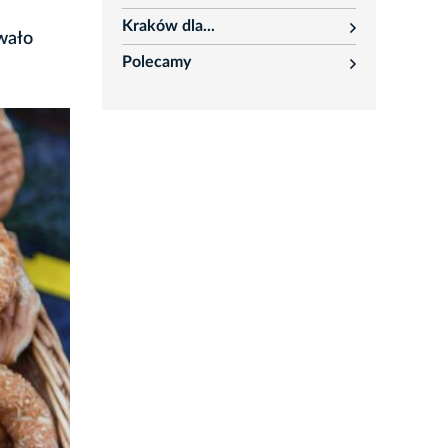
rozwiń
Kraków dla...
rozwiń
wało
Polecamy
rozwiń