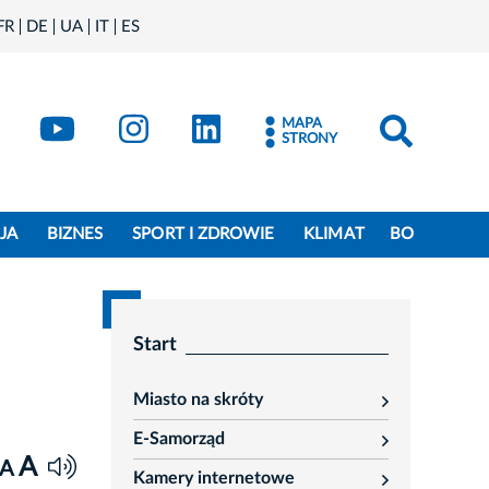
FR
DE
UA
IT
ES
book
Kraków - X
Kraków - YouTube
Kraków - Instagram
Kraków - LinkedIn
MAPA
STRONY
JA
BIZNES
SPORT I ZDROWIE
KLIMAT
BO
Start
Miasto na skróty
rozwiń
E-Samorząd
rozwiń
A
A
Kamery internetowe