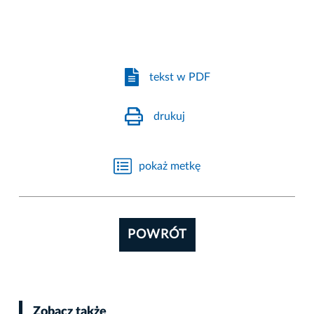
tekst w PDF
drukuj
pokaż metkę
POWRÓT
Zobacz także