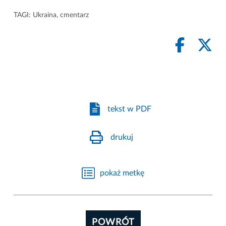
TAGI:
Ukraina
,
cmentarz
tekst w PDF
drukuj
pokaż metkę
POWRÓT