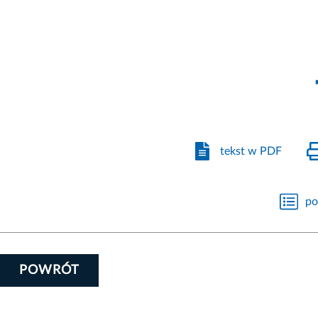
tekst w PDF
po
POWRÓT