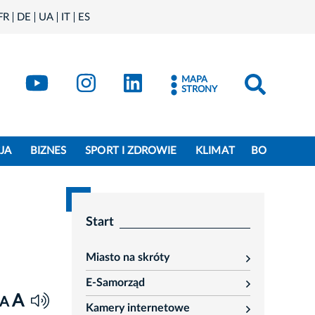
FR
DE
UA
IT
ES
book
Kraków - X
Kraków - YouTube
Kraków - Instagram
Kraków - LinkedIn
MAPA
STRONY
JA
BIZNES
SPORT I ZDROWIE
KLIMAT
BO
Start
Miasto na skróty
rozwiń
E-Samorząd
rozwiń
A
A
Kamery internetowe