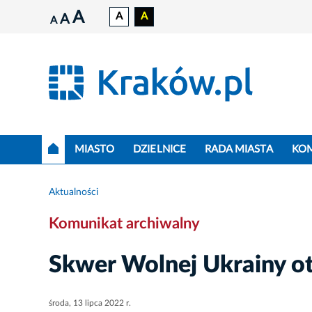
A
A
A
A
A
MIASTO
DZIELNICE
RADA MIASTA
KO
Aktualności
Komunikat archiwalny
Skwer Wolnej Ukrainy o
środa, 13 lipca 2022 r.