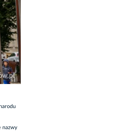
 narodu
e nazwy