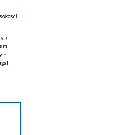
sokości
a i
iem
y –
agał