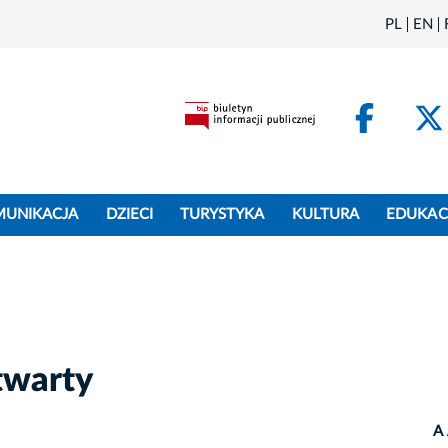
PL
EN
Face
MUNIKACJA
DZIECI
TURYSTYKA
KULTURA
EDUKAC
twarty
A