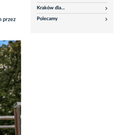
rozwiń
Kraków dla...
rozwiń
Polecamy
h przez
rozwiń