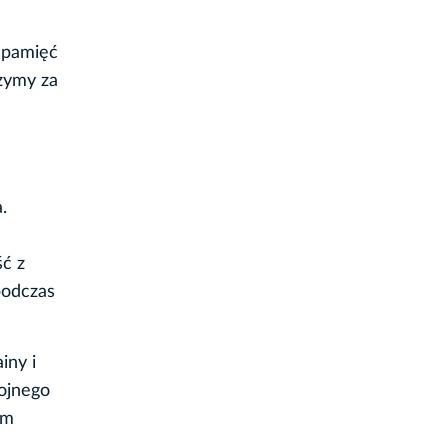
w pamięć
czymy za
.
ć z
podczas
iny i
rojnego
em