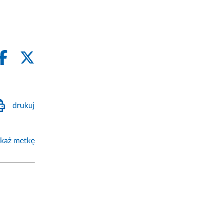
drukuj
każ metkę