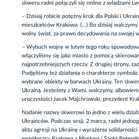
skweru radni połączyli się online z władzami L
– Dzisiaj robicie potężny krok dla Polski i Uk
mieszkańców Krakowa. (…) Bo dzisiaj walczymy n
wolny świat, za prawo decydowania na swojej w
– Wybuch wojny w lutym tego roku spowodował 
włączyliśmy się jako miasto z pomocą skierowan
najpotrzebniejszych rzeczy. Z drugiej strony, z
Podjęliśmy też działania o charakterze symbolicz
wybrane obiekty w barwach Ukrainy. Ten skwer 
Ukrainą. Jesteśmy z Wami, walczymy, albowiem 
uroczystości Jacek Majchrowski, prezydent Kra
Nadanie nazwy skwerowi to jedno z wielu dzia
Ukraińców. Podczas sesji, 2 marca, radni jedno
aktu agresji na Ukrainę i wyrażenia solidarnoś
współpracy Krakowa z Moskwą i Sankt Petersbur