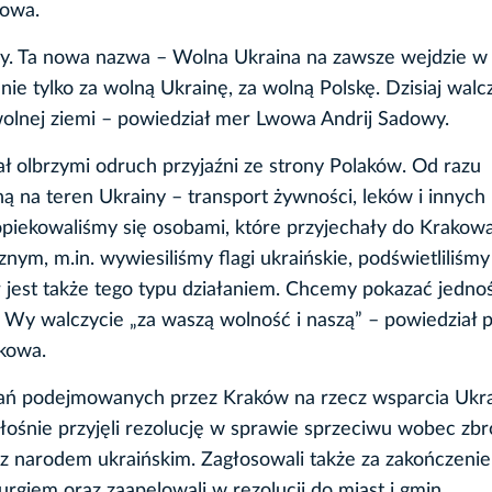
wowa.
rainy. Ta nowa nazwa – Wolna Ukraina na zawsze wejdzie 
ie tylko za wolną Ukrainę, za wolną Polskę. Dzisiaj wal
olnej ziemi – powiedział mer Lwowa Andrij Sadowy.
olbrzymi odruch przyjaźni ze strony Polaków. Od razu
ą na teren Ukrainy – transport żywności, leków i innych
aopiekowaliśmy się osobami, które przyjechały do Krakowa
nym, m.in. wywiesiliśmy flagi ukraińskie, podświetliliśmy
jest także tego typu działaniem. Chcemy pokazać jednoś
Wy walczycie „za waszą wolność i naszą” – powiedział 
kowa.
łań podejmowanych przez Kraków na rzecz wsparcia Ukra
głośnie przyjęli rezolucję w sprawie sprzeciwu wobec zb
ci z narodem ukraińskim. Zagłosowali także za zakończeni
giem oraz zaapelowali w rezolucji do miast i gmin