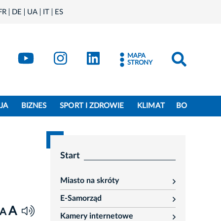
FR
DE
UA
IT
ES
book
Kraków - X
Kraków - YouTube
Kraków - Instagram
Kraków - LinkedIn
MAPA
STRONY
JA
BIZNES
SPORT I ZDROWIE
KLIMAT
BO
Start
Miasto na skróty
rozwiń
E-Samorząd
rozwiń
A
A
Kamery internetowe