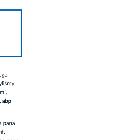
zego
yliśmy
mi,
, abp
e pana
ł,