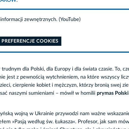
KRAKÓW
.
informacji zewnętrznych. (YouTube)
 PREFERENCJE COOKIES
rudnym dla Polski, dla Europy i dla świata czasie. To, c
ie jest z pewnością wytchnieniem, na które wszyscy licz
eci, cierpienie kobiet i mężczyzn, którzy bronią swej zie
ąsać naszymi sumieniami – mówił w homilii
prymas Polski
arzyńską wojną w Ukrainie przywodzi nam ważne wskazani
łem »Pasją według św. Łukasza«. Profesor, jak sam mówi