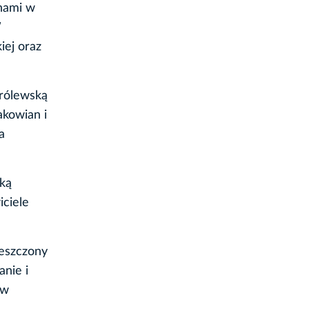
hami w
W
iej oraz
Królewską
akowian i
a
lką
iciele
ieszczony
anie i
 w