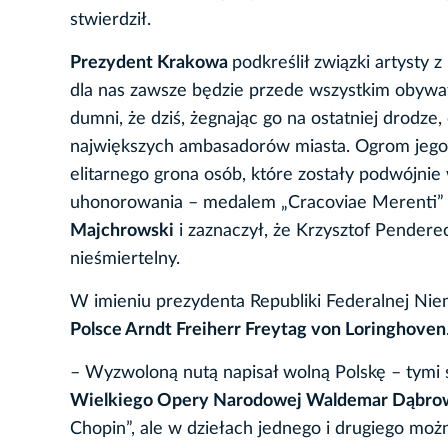
stwierdził.
Prezydent Krakowa
podkreślił związki artysty
dla nas zawsze będzie przede wszystkim obyw
dumni, że dziś, żegnając go na ostatniej drodze
największych ambasadorów miasta. Ogrom jego z
elitarnego grona osób, które zostały podwójni
uhonorowania – medalem „Cracoviae Merenti”
Majchrowski
i zaznaczył, że Krzysztof Penderec
nieśmiertelny.
W imieniu prezydenta Republiki Federalnej Nie
Polsce Arndt Freiherr Freytag von Loringhoven
– Wyzwoloną nutą napisał wolną Polskę – tymi
Wielkiego Opery Narodowej Waldemar Dąbro
Chopin”, ale w dziełach jednego i drugiego moż