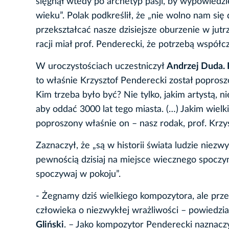
sięgnął wtedy po archetyp pasji, by wypowiedzi
wieku”. Polak podkreślił, że „nie wolno nam si
przekształcać nasze dzisiejsze oburzenie w jutr
racji miał prof. Penderecki, że potrzebą współc
W uroczystościach uczestniczył
Andrzej Duda. 
to właśnie Krzysztof Penderecki został poproszo
Kim trzeba było być? Nie tylko, jakim artystą, n
aby oddać 3000 lat tego miasta. (…) Jakim wielkim
poproszony właśnie on – nasz rodak, prof. Krzy
Zaznaczył, że „są w historii świata ludzie niezwy
pewnością dzisiaj na miejsce wiecznego spoczyn
spoczywaj w pokoju”.
- Żegnamy dziś wielkiego kompozytora, ale prz
człowieka o niezwykłej wrażliwości – powiedzi
Gliński
. – Jako kompozytor Penderecki naznaczy