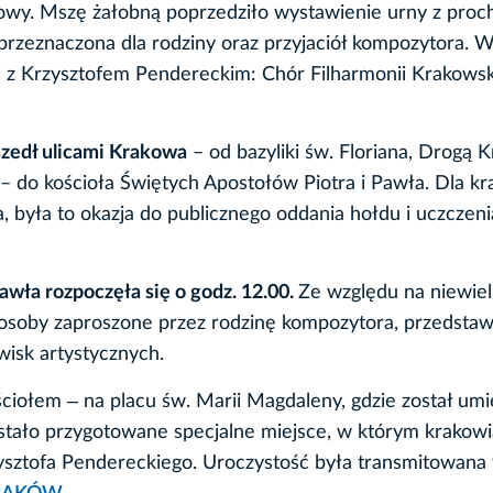
owy. Mszę żałobną poprzedziło wystawienie urny z proc
 przeznaczona dla rodziny oraz przyjaciół kompozytora. 
e z Krzysztofem Pendereckim: Chór Filharmonii Krakowsk
szedł ulicami Krakowa
– od bazyliki św. Floriana, Drogą 
 – do kościoła Świętych Apostołów Piotra i Pawła. Dla kr
, była to okazja do publicznego oddania hołdu i uczczeni
wła rozpoczęła się o godz. 12.00.
Ze względu na niewie
i i osoby zaproszone przez rodzinę kompozytora, przedstaw
wisk artystycznych.
ściołem ‒ na placu św. Marii Magdaleny, gdzie został um
stało przygotowane specjalne miejsce, w którym krakowi
rzysztofa Pendereckiego. Uroczystość była transmitowana