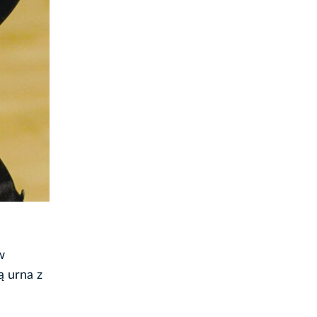
w
ą urna z