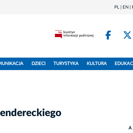
PL
EN
Face
MUNIKACJA
DZIECI
TURYSTYKA
KULTURA
EDUKAC
Pendereckiego
A