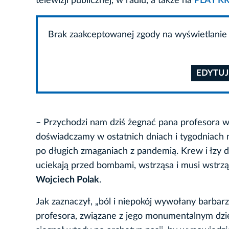
telewizji publicznej, w radiu, a także na
PLAY 
Brak zaakceptowanej zgody na wyświetlanie 
EDYTUJ
– Przychodzi nam dziś żegnać pana profesora w t
doświadczamy w ostatnich dniach i tygodniach n
po długich zmaganiach z pandemią. Krew i łzy dzi
uciekają przed bombami, wstrząsa i musi wstrz
Wojciech Polak
.
Jak zaznaczył, „ból i niepokój wywołany barb
profesora, związane z jego monumentalnym dzie