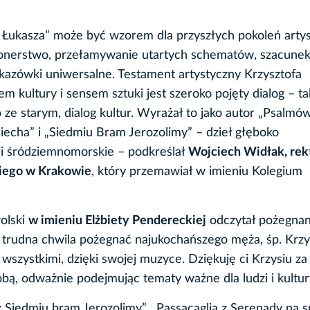
. Łukasza” może być wzorem dla przyszłych pokoleń artys
jonerstwo, przełamywanie utartych schematów, szacunek
wskazówki uniwersalne. Testament artystyczny Krzysztofa
 kultury i sensem sztuki jest szeroko pojęty dialog – t
o ze starym, dialog kultur. Wyrażał to jako autor „Psalmó
ciecha” i „Siedmiu Bram Jerozolimy” – dzieł głęboko
j i śródziemnomorskie – podkreślał
Wojciech Widłak, rek
kiego w Krakowie
, który przemawiał w imieniu Kolegium
olski
w imieniu Elżbiety Pendereckiej
odczytał pożegnan
 trudna chwila pożegnać najukochańszego męża, śp. Krzy
 wszystkimi, dzięki swojej muzyce. Dziękuję ci Krzysiu za
bą, odważnie podejmując tematy ważne dla ludzi i kultur
 z Siedmiu bram Jerozolimy”, „Passacaglia z Serenady na s