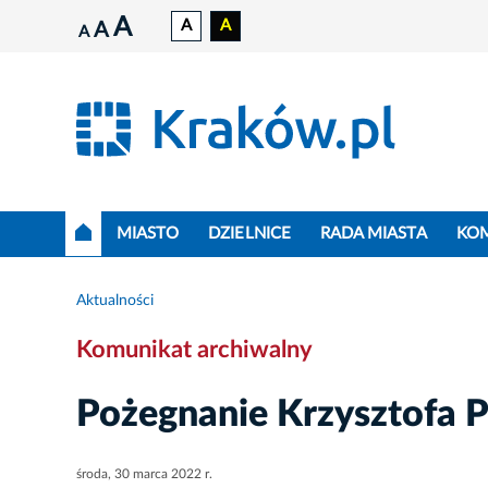
A
A
A
A
A
MIASTO
DZIELNICE
RADA MIASTA
KO
Aktualności
Komunikat archiwalny
Pożegnanie Krzysztofa 
środa, 30 marca 2022 r.