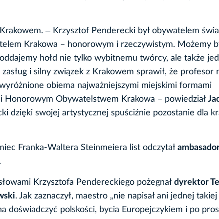
 z Krakowem. ‒ Krzysztof Penderecki był obywatelem świat
atelem Krakowa – honorowym i rzeczywistym. Możemy b
, oddajemy hołd nie tylko wybitnemu twórcy, ale także j
asług i silny związek z Krakowem sprawił, że profesor 
e wyróżnione obiema najważniejszymi miejskimi formami
 i Honorowym Obywatelstwem Krakowa – powiedział
Ja
ki dzięki swojej artystycznej spuściźnie pozostanie dla k
miec Franka-Waltera Steinmeiera list odczytał
ambasado
.
 słowami Krzysztofa Pendereckiego pożegnał
dyrektor T
wski
. Jak zaznaczył, maestro „nie napisał ani jednej takiej
na doświadczyć polskości, bycia Europejczykiem i po pros