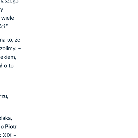
 naszego
cy
 wiele
ci.”
a to, że
zolimy. –
iekiem,
ł o to
rzu,
laka,
o Piotr
k XIX –