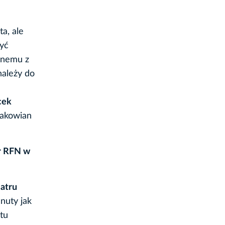
a, ale
yć
ednemu z
należy do
cek
rakowian
r RFN w
eatru
 nuty jak
tu