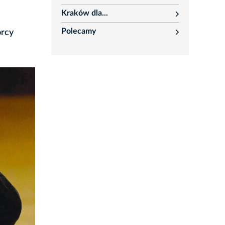
rozwiń
Kraków dla...
rozwiń
Polecamy
órcy
rozwiń