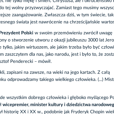
eć nie tylko mękę i śmierć Chrystusa, ale i okrucieństwo
ę do tej wolny przyzwyczajać. Zamiast tego musimy wszys
zejsze zaangażowanie. Zwłaszcza dziś, w tym świecie, tak
zesnego świata jest nawrócenie na chrześcijańskie wartoś
Prezydent Polski
w swoim przemówieniu zwrócił uwagę n
ny o stworzenie utworu z okazji jubileuszu 3000 lat Jero
ie tylko, jakim wirtuozem, ale jakim trzeba było być człow
 zaszczytem dla nas, jako narodu, jest i było to, że zosta
sztof Penderecki – mówił.
kli, zapisani na zawsze, na wieki na jego kartach. Z całą
ku odprowadzamy takiego wielkiego człowieka. (...) Mist
ede wszystkim dobrego człowieka i głęboko myślącego Po
ał
wicepremier, minister kultury i dziedzictwa narodoweg
ł historię XX i XX w., podobnie jak Fryderyk Chopin wie