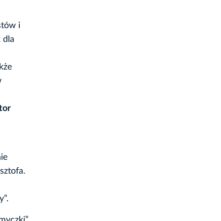
tów i
 dla
akże
w
tor
ie
sztofa.
y”.
myczki”,