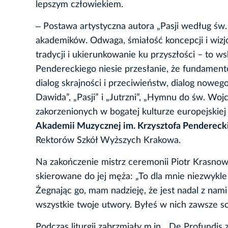
lepszym człowiekiem.
‒ Postawa artystyczna autora „Pasji według św
akademików. Odwaga, śmiałość koncepcji i wiz
tradycji i ukierunkowanie ku przyszłości – to 
Pendereckiego niesie przesłanie, że fundamentem
dialog skrajności i przeciwieństw, dialog noweg
Dawida”, „Pasji” i „Jutrzni”, „Hymnu do św. Woj
zakorzenionych w bogatej kulturze europejskie
Akademii Muzycznej im. Krzysztofa Penderec
Rektorów Szkół Wyższych Krakowa.
Na zakończenie mistrz ceremonii Piotr Krasnow
skierowane do jej męża: „To dla mnie niezwykle
Żegnając go, mam nadzieję, że jest nadal z nami
wszystkie twoje utwory. Byłeś w nich zawsze so
Podczas liturgii zabrzmiały m.in. „De Profundis