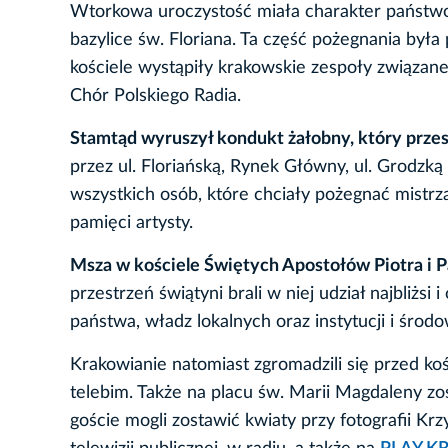
Wtorkowa uroczystość miała charakter państw
bazylice św. Floriana. Ta część pożegnania była
kościele wystąpiły krakowskie zespoły związan
Chór Polskiego Radia.
Stamtąd wyruszył kondukt żałobny, który prze
przez ul. Floriańską, Rynek Główny, ul. Grodzką
wszystkich osób, które chciały pożegnać mistrza
pamięci artysty.
Msza w kościele Świętych Apostołów Piotra i Pa
przestrzeń świątyni brali w niej udział najbliżs
państwa, władz lokalnych oraz instytucji i środo
Krakowianie natomiast zgromadzili się przed ko
telebim. Także na placu św. Marii Magdaleny zo
goście mogli zostawić kwiaty przy fotografii K