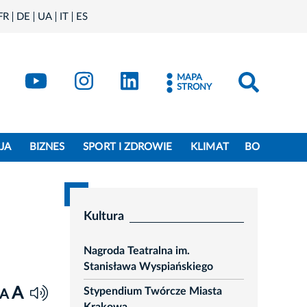
FR
DE
UA
IT
ES
book
Kraków - X
Kraków - YouTube
Kraków - Instagram
Kraków - LinkedIn
MAPA
STRONY
JA
BIZNES
SPORT I ZDROWIE
KLIMAT
BO
Kultura
Nagroda Teatralna im.
Stanisława Wyspiańskiego
A
Stypendium Twórcze Miasta
A