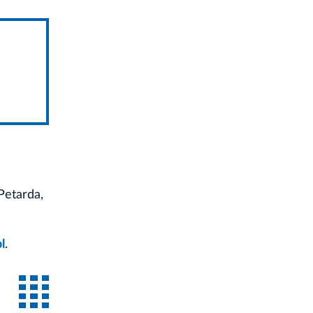
.
Petarda,
l
.