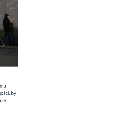
elu
ości, by
cie