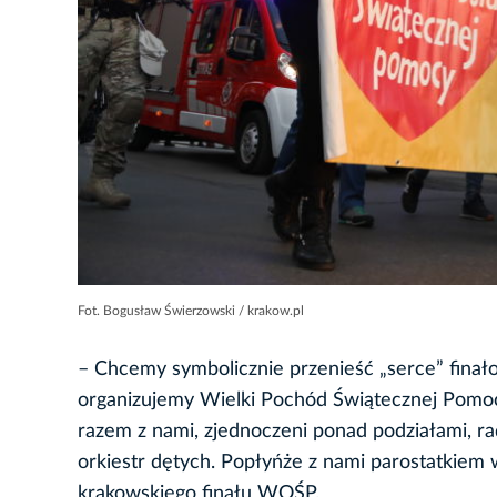
Fot. Bogusław Świerzowski / krakow.pl
– Chcemy symbolicznie przenieść „serce” fina
organizujemy Wielki Pochód Świątecznej Pomocy
razem z nami, zjednoczeni ponad podziałami, r
orkiestr dętych. Popłyńże z nami parostatkiem w
krakowskiego finału WOŚP.