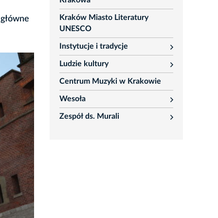
Krakowa
Kraków Miasto Literatury
o główne
UNESCO
Instytucje i tradycje
rozwiń
Ludzie kultury
rozwiń
Centrum Muzyki w Krakowie
Wesoła
rozwiń
Zespół ds. Murali
rozwiń