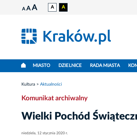
A
A
A
A
A
MIASTO
DZIELNICE
RADA MIASTA
KO
Kultura
Aktualności
Komunikat archiwalny
Wielki Pochód Świątecz
niedziela, 12 stycznia 2020 r.