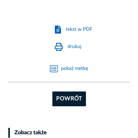
tekst w PDF
drukuj
pokaż metkę
POWRÓT
Zobacz także