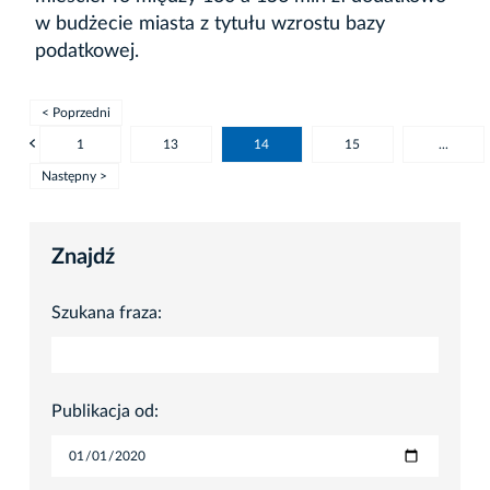
w budżecie miasta z tytułu wzrostu bazy
podatkowej.
< Poprzedni
1
13
14
15
...
Następny >
Znajdź
Szukana fraza:
Publikacja od: