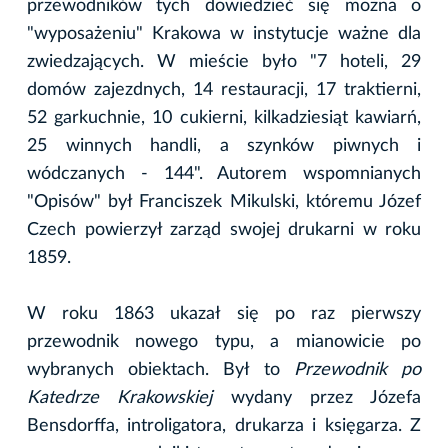
przewodników tych dowiedzieć się można o
"wyposażeniu" Krakowa w instytucje ważne dla
zwiedzających. W mieście było "7 hoteli, 29
domów zajezdnych, 14 restauracji, 17 traktierni,
52 garkuchnie, 10 cukierni, kilkadziesiąt kawiarń,
25 winnych handli, a szynków piwnych i
wódczanych - 144". Autorem wspomnianych
"Opisów" był Franciszek Mikulski, któremu Józef
Czech powierzył zarząd swojej drukarni w roku
1859.
W roku 1863 ukazał się po raz pierwszy
przewodnik nowego typu, a mianowicie po
wybranych obiektach. Był to
Przewodnik po
Katedrze Krakowskiej
wydany przez Józefa
Bensdorffa, introligatora, drukarza i księgarza. Z