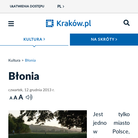
PL
UŁATWIENIA DOSTĘPU
ROZWIŃ MENU
ROZWIŃ
KULTURA
NA SKRÓTY
Kultura
Błonia
Błonia
czwartek, 12 grudnia 2013 r.
A
A
A
Jest tylko
jedno miasto
w Polsce,