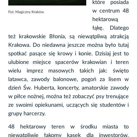
które posiada
w centrum 48
Fot. Magiczny Kraków
hektarową
łąkę. Dlatego
też krakowskie Błonia, są niewątpliwą atrakcją
Krakowa. Do niedawna jeszcze można było tutaj
spotkać pasące się krowy i konie. Dzisiaj jest to
ulubione miejsce spacerów krakowian i teren
wielu imprez masowych takich jak: święto
latawca, zawody balonowe, pogoń za lisem w
dzień Św. Huberta, koncerty, amatorskie zawody
w piłce nożnej, można też zobaczyć psy trenujące
ze swoimi opiekunami, uczących się studentów i
grupy harcerzy.
48 hektarowy teren w środku miasta to
niewątpliwie łakomy kąsek dla inwestorów,