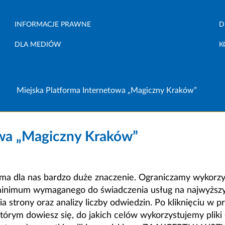
INFORMACJE PRAWNE
D
DLA MEDIÓW
K
Miejska Platforma Internetowa „Magiczny Kraków”
owa „Magiczny Kraków”
a dla nas bardzo duże znaczenie. Ograniczamy wykorzyst
minimum wymaganego do świadczenia usług na najwyższym
strony oraz analizy liczby odwiedzin. Po kliknięciu w pr
m dowiesz się, do jakich celów wykorzystujemy pliki c