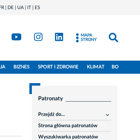
FR
DE
UA
IT
ES
book
Kraków - X
Kraków - YouTube
Kraków - Instagram
Kraków - LinkedIn
MAPA
STRONY
JA
BIZNES
SPORT I ZDROWIE
KLIMAT
BO
Patronaty
Przejdź do...
rozwiń
Strona główna patronatów
Wyszukiwarka patronatów