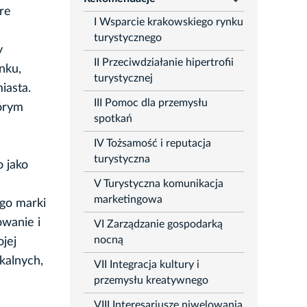
rozwiń
re
I Wsparcie krakowskiego rynku
turystycznego
y
II Przeciwdziałanie hipertrofii
nku,
turystycznej
iasta.
III Pomoc dla przemysłu
tórym
spotkań
IV Tożsamość i reputacja
turystyczna
 jako
V Turystyczna komunikacja
marketingowa
go marki
owanie i
VI Zarządzanie gospodarką
nocną
jej
okalnych,
VII Integracja kultury i
przemysłu kreatywnego
VIII Interesariusze niwelowania