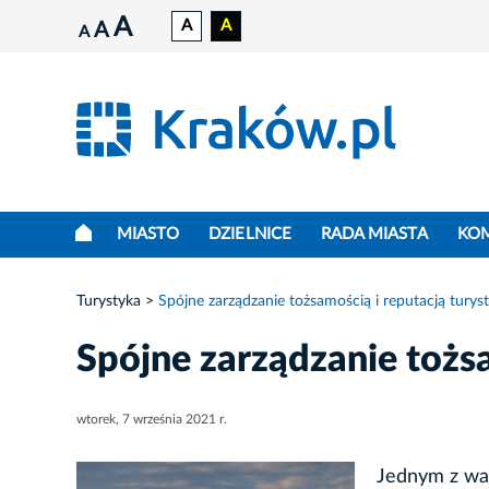
A
A
A
A
A
MIASTO
DZIELNICE
RADA MIASTA
KO
Turystyka
Spójne zarządzanie tożsamością i reputacją turys
Spójne zarządzanie tożsa
wtorek, 7 września 2021 r.
Jednym z waż