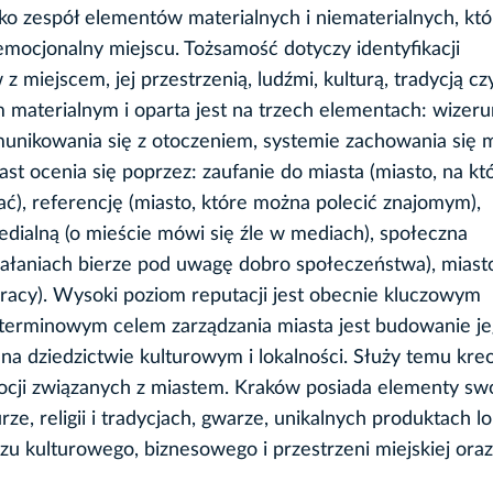
ko zespół elementów materialnych i niematerialnych, któ
emocjonalny miejscu. Tożsamość dotyczy identyfikacji
 miejscem, jej przestrzenią, ludźmi, kulturą, tradycją cz
 materialnym i oparta jest na trzech elementach: wizeru
unikowania się z otoczeniem, systemie zachowania się m
ast ocenia się poprzez: zaufanie do miasta (miasto, na k
ć), referencję (miasto, które można polecić znajomym),
dialną (o mieście mówi się źle w mediach), społeczna
ałaniach bierze pod uwagę dobro społeczeństwa), miasto
racy). Wysoki poziom reputacji jest obecnie kluczowym
erminowym celem zarządzania miasta jest budowanie je
 na dziedzictwie kulturowym i lokalności. Służy temu kre
cji związanych z miastem. Kraków posiada elementy swo
urze, religii i tradycjach, gwarze, unikalnych produktach l
u kulturowego, biznesowego i przestrzeni miejskiej oraz