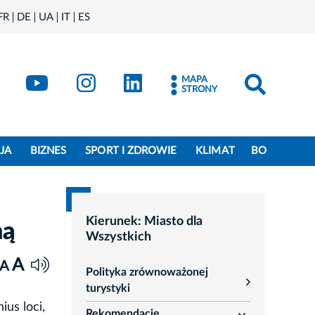
FR
DE
UA
IT
ES
book
Kraków - X
Kraków - YouTube
Kraków - Instagram
Kraków - LinkedIn
MAPA
STRONY
JA
BIZNES
SPORT I ZDROWIE
KLIMAT
BO
Kierunek: Miasto dla
ną
Wszystkich
A
A
Polityka zrównoważonej
rozwiń
turystyki
us loci,
Rekomendacje