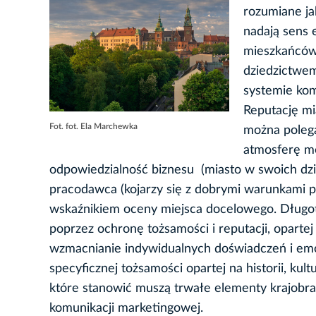
rozumiane ja
nadają sens 
mieszkańców z
dziedzictwem
systemie kom
Reputację mi
Fot. fot. Ela Marchewka
można polega
atmosferę me
odpowiedzialność biznesu (miasto w swoich dzi
pracodawca (kojarzy się z dobrymi warunkami p
wskaźnikiem oceny miejsca docelowego. Długot
poprzez ochronę tożsamości i reputacji, opartej
wzmacnianie indywidualnych doświadczeń i emo
specyficznej tożsamości opartej na historii, kult
które stanowić muszą trwałe elementy krajobraz
komunikacji marketingowej.