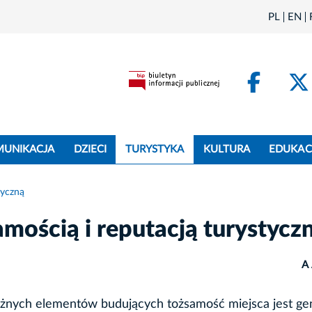
PL
EN
Face
MUNIKACJA
DZIECI
TURYSTYKA
KULTURA
EDUKAC
tyczną
mością i reputacją turystycz
A
nych elementów budujących tożsamość miejsca jest geni