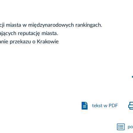
cji miasta w międzynarodowych rankingach.
ających reputację miasta.
anie przekazu o Krakowie
tekst w PDF
po