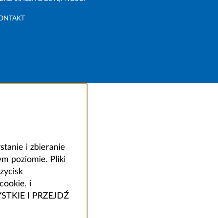
ONTAKT
anie i zbieranie
 poziomie. Pliki
zycisk
ookie, i
ZYSTKIE I PRZEJDŹ